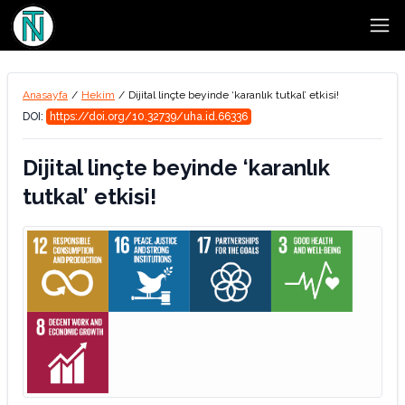
Open
Anasayfa
/
Hekim
/
Dijital linçte beyinde ‘karanlık tutkal’ etkisi!
DOI:
https://doi.org/10.32739/uha.id.66336
Dijital linçte beyinde ‘karanlık
tutkal’ etkisi!