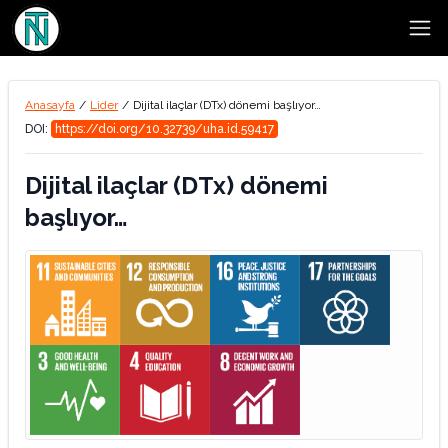
Open
Anasayfa
/
Lider
/
Dijital ilaçlar (DTx) dönemi başlıyor…
DOI:
https://doi.org/10.32739/uha.id.59417
Dijital ilaçlar (DTx) dönemi
başlıyor…