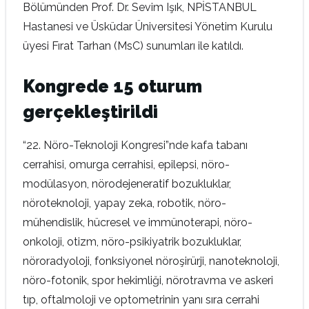
Bölümünden Prof. Dr. Sevim Işık, NPİSTANBUL
Hastanesi ve Üsküdar Üniversitesi Yönetim Kurulu
üyesi Fırat Tarhan (MsC) sunumları ile katıldı.
Kongrede 15 oturum
gerçekleştirildi
“22. Nöro-Teknoloji Kongresi”nde kafa tabanı
cerrahisi, omurga cerrahisi, epilepsi, nöro-
modülasyon, nörodejeneratif bozukluklar,
nöroteknoloji, yapay zeka, robotik, nöro-
mühendislik, hücresel ve immünoterapi, nöro-
onkoloji, otizm, nöro-psikiyatrik bozukluklar,
nöroradyoloji, fonksiyonel nöroşirürji, nanoteknoloji,
nöro-fotonik, spor hekimliği, nörotravma ve askeri
tıp, oftalmoloji ve optometrinin yanı sıra cerrahi