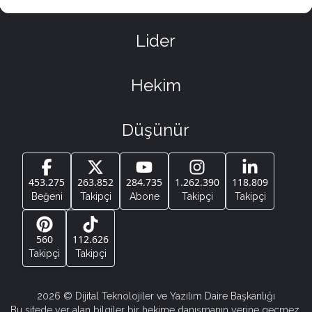
Lider
Hekim
Düşünür
453.275
263.852
284.735
1.262.390
118.809
Beğeni
Takipçi
Abone
Takipçi
Takipçi
560
112.626
Takipçi
Takipçi
2026
© Dijital Teknolojiler ve Yazılım Daire Başkanlığı
Bu sitede yer alan bilgiler bir hekime danışmanın yerine geçmez.