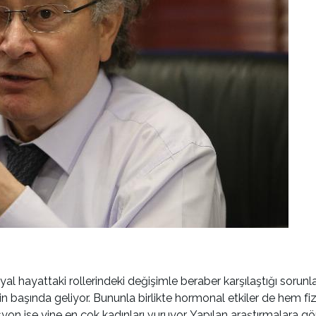
yattaki rollerindeki değişimle beraber karşılaştığı sorunlar da
erin başında geliyor. Bununla birlikte hormonal etkiler de hem fi
yon ise yine en çok kadınları vuruyor. Yapılan araştırmalara g