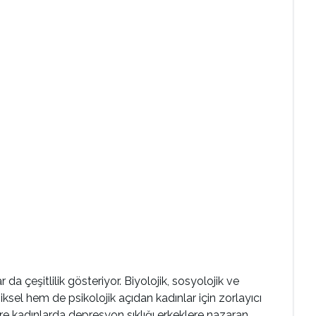
 çeşitlilik gösteriyor. Biyolojik, sosyolojik ve
ziksel hem de psikolojik açıdan kadınlar için zorlayıcı
öre kadınlarda depresyon sıklığı erkeklere nazaran