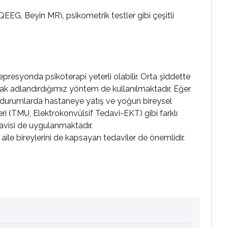
QEEG, Beyin MR’ı, psikometrik testler gibi çeşitli
epresyonda psikoterapi yeterli olabilir. Orta şiddette
rak adlandırdığımız yöntem de kullanılmaktadır. Eğer
ğır durumlarda hastaneye yatış ve yoğun bireysel
eri (TMU, Elektrokonvülsif Tedavi-EKT) gibi farklı
avisi de uygulanmaktadır.
aile bireylerini de kapsayan tedaviler de önemlidir.