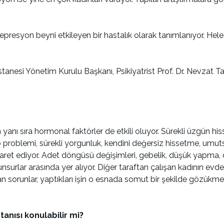
depresyon beyni etkileyen bir hastalık olarak tanımlanıyor. Hel
esi Yönetim Kurulu Başkanı, Psikiyatrist Prof. Dr. Nevzat Tarh
anı sıra hormonal faktörler de etkili oluyor. Sürekli üzgün his
ilo problemi, sürekli yorgunluk, kendini değersiz hissetme, umut
şaret ediyor. Adet döngüsü değişimleri, gebelik, düşük yapma
surlar arasında yer alıyor. Diğer taraftan çalışan kadının evd
şanan sorunlar, yaptıkları işin o esnada somut bir şekilde gözü
anısı konulabilir mi?