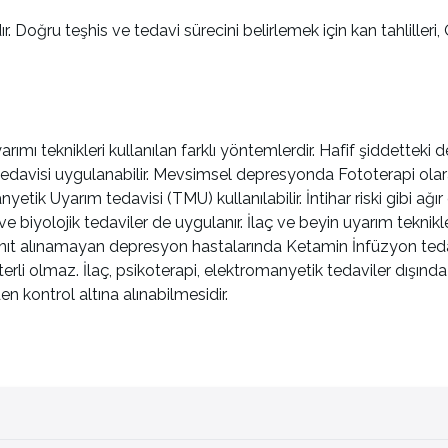
Doğru teşhis ve tedavi sürecini belirlemek için kan tahlilleri, 
ımı teknikleri kullanılan farklı yöntemlerdir. Hafif şiddetteki d
ç tedavisi uygulanabilir. Mevsimsel depresyonda Fototerapi ola
etik Uyarım tedavisi (TMU) kullanılabilir. İntihar riski gibi a
ve biyolojik tedaviler de uygulanır. İlaç ve beyin uyarım teknikl
e yanıt alınamayan depresyon hastalarında Ketamin İnfüzyon ted
li olmaz. İlaç, psikoterapi, elektromanyetik tedaviler dışında 
 kontrol altına alınabilmesidir.