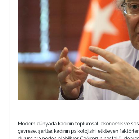
Modern dünyada kadının toplumsal, ekonomik ve sosyal ha
çevresel şartlar, kadının psikolojisini etkileyen faktörl
durumlara neden olabiliyor. Çağımızın hastalığı depres