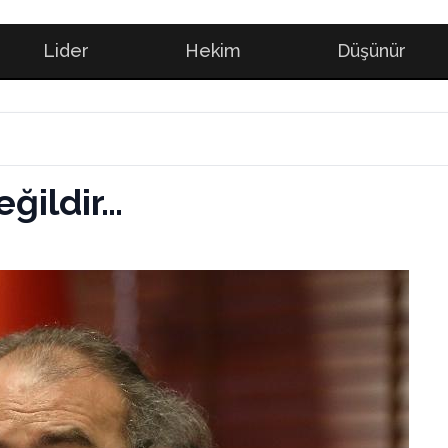
Lider
Hekim
Düşünür
eğildir…