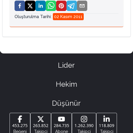
Oluşturulma Tarihi
:
02 Kasım 2011
Lider
Hekim
Düşünür
453.275
263.852
284.735
1.262.390
118.809
Beğeni
Takipçi
Abone
Takipçi
Takipçi