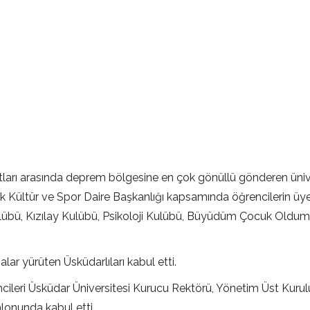
atları arasında deprem bölgesine en çok gönüllü gönderen ünive
k Kültür ve Spor Daire Başkanlığı kapsamında öğrencilerin üyes
Kulübü, Kızılay Kulübü, Psikoloji Kulübü, Büyüdüm Çocuk Oldu
r yürüten Üsküdarlıları kabul etti.
ncileri Üsküdar Üniversitesi Kurucu Rektörü, Yönetim Üst Kuru
alonunda kabul etti.