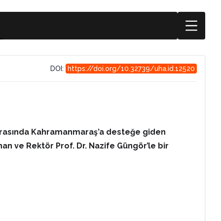
DOI:
https://doi.org/10.32739/uha.id.12520
sonrasında Kahramanmaraş’a desteğe giden
an ve Rektör Prof. Dr. Nazife Güngör’le bir