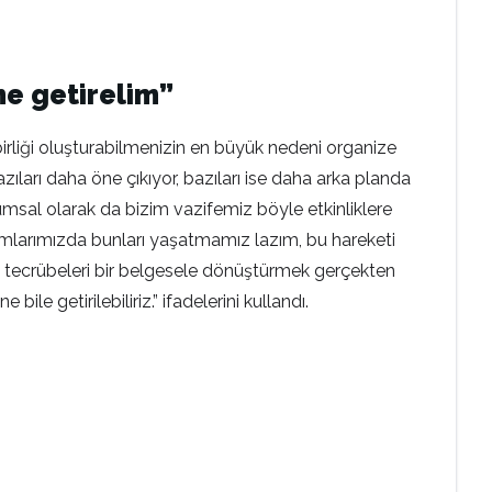
ne getirelim”
irliği oluşturabilmenizin en büyük nedeni organize
zıları daha öne çıkıyor, bazıları ise daha arka planda
msal olarak da bizim vazifemiz böyle etkinliklere
tformlarımızda bunları yaşatmamız lazım, bu hareketi
i tecrübeleri bir belgesele dönüştürmek gerçekten
le getirilebiliriz.” ifadelerini kullandı.