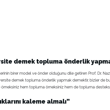
versite demek topluma önderlik yapm
lerinin birer model ve önder olduğunu dile getiren Prof. Dr. Na
versite demek topluma önderlik yapmak demektir, bizler de b
re örneksiniz hem topluma örneksiniz hem de topluma desteksin
ıklarını kaleme almalı”