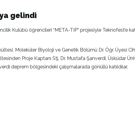
aya gelindi
cilik Kulübü öğrencileri “META-TIP” projesiyle Teknofest’e katı
kültesi, Moleküler Biyoloji ve Genetik Bölümü Dr. Öğr. Üyesi C
ltesinden Proje Kaptanı Stj. Dr. Mustafa Şanverdi, Üsküdar Üni
erdi deprem bölgesindeki çalışmalarada gönüllü katıldılar.