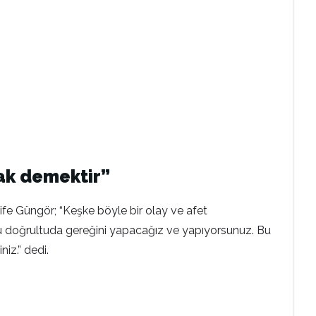
ak demektir”
zife Güngör; “Keşke böyle bir olay ve afet
u doğrultuda gereğini yapacağız ve yapıyorsunuz. Bu
iz.” dedi.