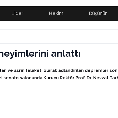
Lider
Hekim
Düşünür
eyimlerini anlattı
olan ve asrın felaketi olarak adlandırılan depremler 
ri senato salonunda Kurucu Rektör Prof. Dr. Nevzat Tarh