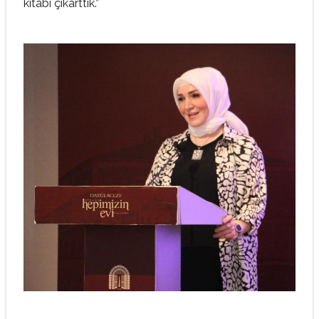
kitabı çıkarttık.”