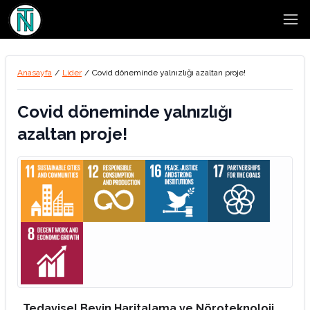
Open
Anasayfa
/
Lider
/
Covid döneminde yalnızlığı azaltan proje!
Covid döneminde yalnızlığı
azaltan proje!
Tedavisel Beyin Haritalama ve Nöroteknoloji