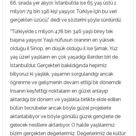
66. sırada yer alıyor. İstanbul’da ise 65 yaş üstü 1
milyon 79 bin 196 kişi yaşıyor. Türkiye için bu veri
gerçekten üzücü.” dedi ve sözlerini şöyle sürdürdü:
“Türkiye’de 1 milyon 478 bin 346 yaşlı birey tek
başına yaşıyor. Yaşlı nüfusun oranının en yüksek
olduğu il Sinop, en düşük olduğu il ise Şırnak. Yüz
yaş üzeri yaşlıların en çok yaşadığı illerden biri de
İstanbul’dur. Gerçekten bakıldığında hepimiz
biliyoruz ki yaşlılık, yaşamın sorgulandığı ancak
öğrenme ve gelişmenin devam ettiği bir dönemdir.
İnsanın keşfettiği noktaların en güzel anlayıp
aktardığı bir dönem ve yaşlılıkla birlikte elde edilen
bütün tecrübeler ancak böyle güzel projelerle
aktarılabiliyor ve böyle gönüllü güzel gençlerle de
gelecek nesillere aktarılıyor. O halde yaşlılarımız
bizim gerçekten değerlerimiz. Değerlerimiz de kültür