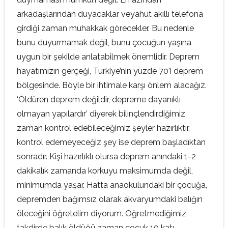
arkadaşlarından duyacaklar veyahut akıllı telefona
girdiği zaman muhakkak görecekler. Bu nedenle
bunu duyurmamak değil, bunu çocuğun yaşına
uygun bir şekilde anlatabilmek önemlidir. Deprem
hayatımızın gerçeği, Türkiye’nin yüzde 70’i deprem
bölgesinde. Böyle bir ihtimale karşı önlem alacağız.
‘Öldüren deprem değildir, depreme dayanıklı
olmayan yapılardır’ diyerek bilinçlendirdiğimiz
zaman kontrol edebileceğimiz şeyler hazırlıktır,
kontrol edemeyeceğiz şey ise deprem başladıktan
sonradır. Kişi hazırlıklı olursa deprem anındaki 1-2
dakikalık zamanda korkuyu maksimumda değil,
minimumda yaşar. Hatta anaokulundaki bir çocuğa,
depremden bağımsız olarak akvaryumdaki balığın
öleceğini öğretelim diyorum. Öğretmediğimiz
takdirde balık öldüğü zaman çocuk 10 katı