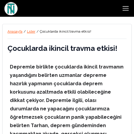
Open
Anasayfa
/
Lider
/
Çocuklarda ikincil travma etkisi!
Çocuklarda ikincil travma etkisi!
Depremle birlikte çocuklarda ikincil travmanın
yaşandığını belirten uzmanlar depreme
hazırlık yapmanın çocuklarda deprem
korkusunu azaltmada etkili olabileceğine
dikkat çekiyor. Depremle ilgili, olası
durumlarda ne yapacağını çocuklarımıza
öğretmezsek çocukların panik yapabileceğini
belirten Tarhan,
deprem gündeminden
kaçınmaktan ziyade, gerçekçi olunması