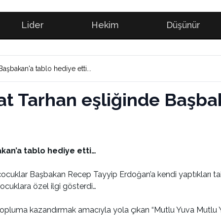
Lider
Hekim
Düşünür
aşbakan'a tablo hediye etti...
zat Tarhan eşliğinde Başba
kan’a tablo hediye etti…
ocuklar Başbakan Recep Tayyip Erdoğan’a kendi yaptıkları tab
cuklara özel ilgi gösterdi…
 topluma kazandırmak amacıyla yola çıkan “Mutlu Yuva Mutlu 