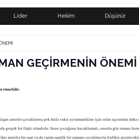
Lider
Hekim
Düşünür
 ÖNEMİ
AMAN GEÇİRMENİN ÖNEMİ
t etmelidir.
t çalışan anneler çocuklarına pek fazla vakit ayıramadıkları için onlar açısından dah
asında gerçek bir ilişki olmalıdır. Anne çocuğunu kucaklamalı, onunla göz teması 
r anneler bir saat ya da yarım saatlik bir zamanı çocuklarıyla birlikte geçirecekl