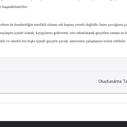
i başarabilmeliler.
rçekten de beraberliğin nitelikli olması tek başına yeterli değildir. Anne çocuğuna 
ı paylaşım içinde olarak, kaygılarını gidererek, onu rahatlatarak geçirilen zaman ne
kli ve sürekli bir ilişki içinde geçiren çocuk, annesinin çalışmasını tolere edebilir.
Oluşturulma Ta