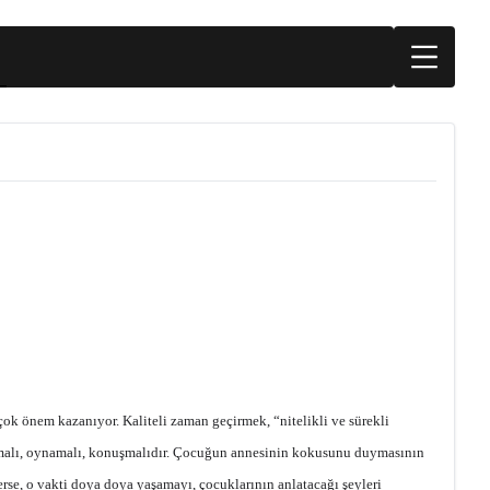
a çok önem kazanıyor. Kaliteli zaman geçirmek, “nitelikli ve sürekli
kurmalı, oynamalı, konuşmalıdır. Çocuğun annesinin kokusunu duymasının
erse, o vakti doya doya yaşamayı, çocuklarının anlatacağı şeyleri