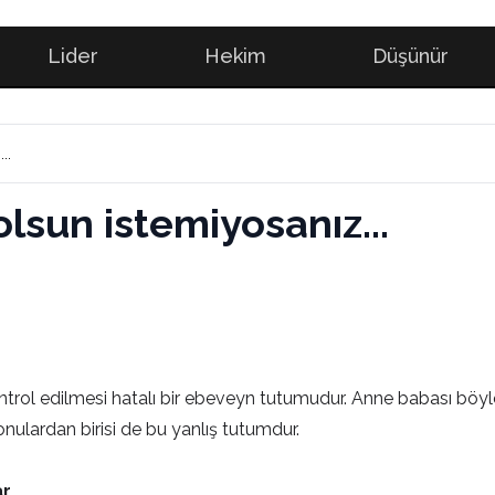
Lider
Hekim
Düşünür
..
lsun istemiyosanız...
ntrol edilmesi hatalı bir ebeveyn tutumudur. Anne babası böyle
 konulardan birisi de bu yanlış tutumdur.
ar