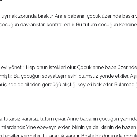
ala uymak zorunda bırakılır. Anne babanın çocuk üzerinde bask
ocuğun davranışları kontrol edilir. Bu tutum çocuğun kendine o
leyi yönetir. Hep onun istekleri olur. Çocuk anne baba üzerin
ştir. Bu çocuğun sosyalleşmesini olumsuz yönde etkiler. Aşır
içinde de aileden gördüğü alıştığı şeyleri beklerler. Bulamadığı
 tutarsız kararsız tutum çıkar. Anne babanın çocuğun yanında "
tumlardandır. Yine ebeveynlerden birinin ya da ikisinin de bazen
 tepkiler vermeleri tutarsızlık yaratır. Böyle bir durumda çocu