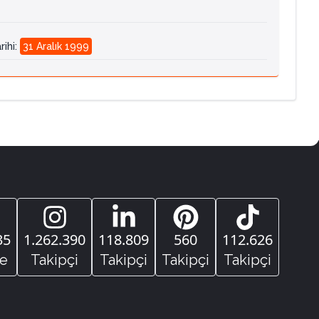
rihi
:
31 Aralık 1999
35
1.262.390
118.809
560
112.626
e
Takipçi
Takipçi
Takipçi
Takipçi