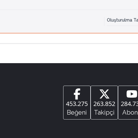
Oluşturulma Ta
453.275
263.852
284.7
Beğeni
Takipçi
Abon