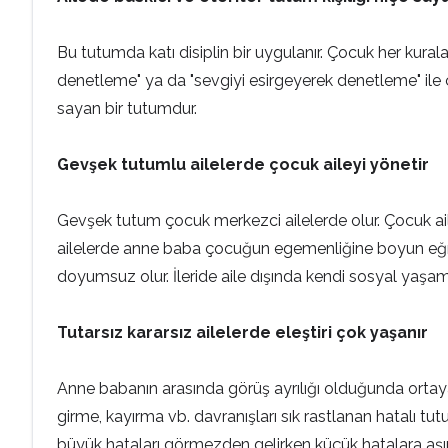
Bu tutumda katı disiplin bir uygulanır. Çocuk her kur
denetleme" ya da "sevgiyi esirgeyerek denetleme" ile ç
sayan bir tutumdur.
Gevşek tutumlu ailelerde çocuk aileyi yönetir
Gevşek tutum çocuk merkezci ailelerde olur. Çocuk ai
ailelerde anne baba çocuğun egemenliğine boyun eğmi
doyumsuz olur. İleride aile dışında kendi sosyal yaşamı 
Tutarsız kararsız ailelerde eleştiri çok yaşanır
Anne babanın arasında görüş ayrılığı olduğunda ortaya
girme, kayırma vb. davranışları sık rastlanan hatalı tu
büyük hataları görmezden gelirken küçük hatalara aşırı