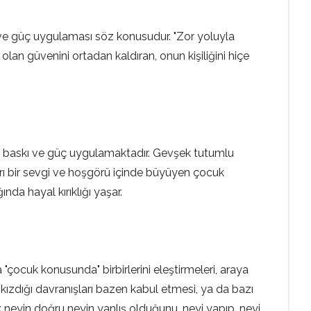
ı ve güç uygulaması söz konusudur. "Zor yoluyla
lan güvenini ortadan kaldıran, onun kişiliğini hiçe
de baskı ve güç uygulamaktadır. Gevşek tutumlu
ı bir sevgi ve hoşgörü içinde büyüyen çocuk
nda hayal kırıklığı yaşar.
çocuk konusunda" birbirlerini eleştirmeleri, araya
 kızdığı davranışları bazen kabul etmesi, ya da bazı
k neyin doğru neyin yanlış olduğunu, neyi yapıp, neyi