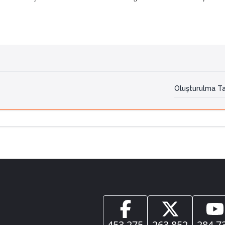
Oluşturulma Ta
453.275
263.852
284.7