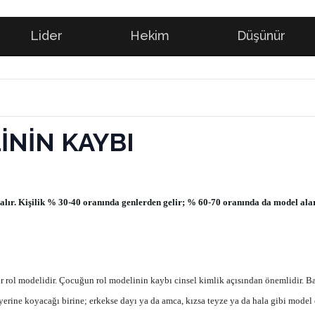
Lider
Hekim
Düşünür
NİN KAYBI
n alır. Kişilik % 30-40 oranında genlerden gelir; % 60-70 oranında da model ala
bir rol modelidir. Çocuğun rol modelinin kaybı cinsel kimlik açısından önemlidir. 
rine koyacağı birine; erkekse dayı ya da amca, kızsa teyze ya da hala gibi model 