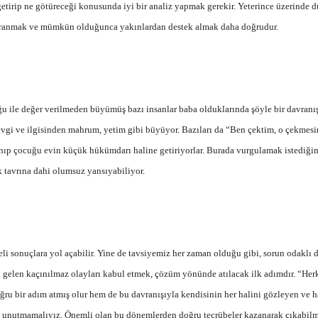
 getirip ne götüreceği konusunda iyi bir analiz yapmak gerekir. Yeterince üzerind
davranmak ve mümkün olduğunca yakınlardan destek almak daha doğrudur.
le değer verilmeden büyümüş bazı insanlar baba olduklarında şöyle bir davranış 
evgi ve ilgisinden mahrum, yetim gibi büyüyor. Bazıları da “Ben çektim, o çekmesi
vranıp çocuğu evin küçük hükümdarı haline getiriyorlar. Burada vurgulamak istediğ
 tavrına dahi olumsuz yansıyabiliyor.
eli sonuçlara yol açabilir. Yine de tavsiyemiz her zaman olduğu gibi, sorun odakl
za gelen kaçınılmaz olayları kabul etmek, çözüm yönünde atılacak ilk adımdır. “H
bir adım atmış olur hem de bu davranışıyla kendisinin her halini gözleyen ve ha
ını unutmamalıyız. Önemli olan bu dönemlerden doğru tecrübeler kazanarak çıkabilm