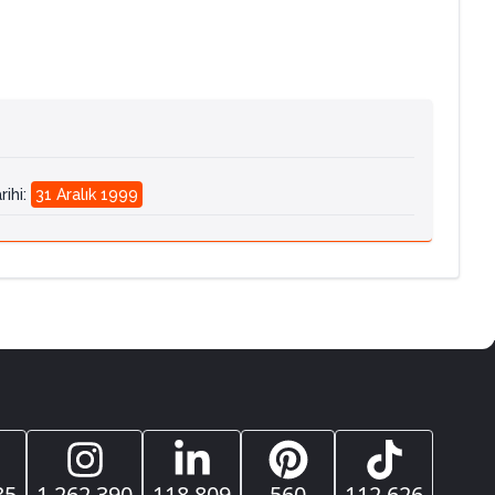
rihi
:
31 Aralık 1999
35
1.262.390
118.809
560
112.626