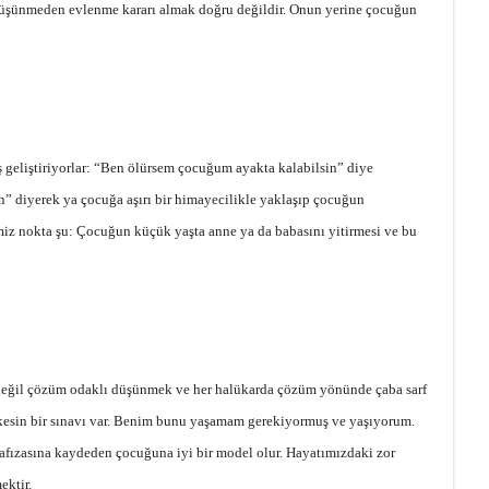
e düşünmeden evlenme kararı almak doğru değildir. Onun yerine çocuğun
geliştiriyorlar: “Ben ölürsem çocuğum ayakta kalabilsin” diye
n” diyerek ya çocuğa aşırı bir himayecilikle yaklaşıp çocuğun
imiz nokta şu: Çocuğun küçük yaşta anne ya da babasını yitirmesi ve bu
ı değil çözüm odaklı düşünmek ve her halükarda çözüm yönünde çaba sarf
erkesin bir sınavı var. Benim bunu yaşamam gerekiyormuş ve yaşıyorum.
fızasına kaydeden çocuğuna iyi bir model olur. Hayatımızdaki zor
ektir.