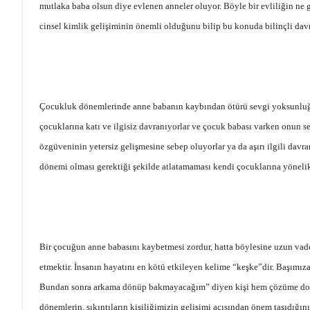
mutlaka baba olsun diye evlenen anneler oluyor. Böyle bir evliliğin ne
cinsel kimlik gelişiminin önemli olduğunu bilip bu konuda bilinçli 
Çocukluk dönemlerinde anne babanın kaybından ötürü sevgi yoksunluğu i
çocuklarına katı ve ilgisiz davranıyorlar ve çocuk babası varken onun s
özgüveninin yetersiz gelişmesine sebep oluyorlar ya da aşırı ilgili da
dönemi olması gerektiği şekilde atlatamaması kendi çocuklarına yönelik
Bir çocuğun anne babasını kaybetmesi zordur, hatta böylesine uzun vad
etmektir. İnsanın hayatını en kötü etkileyen kelime “keşke”dir. Başımı
Bundan sonra arkama dönüp bakmayacağım” diyen kişi hem çözüme doğru 
dönemlerin, sıkıntıların kişiliğimizin gelişimi açısından önem taşıdığ