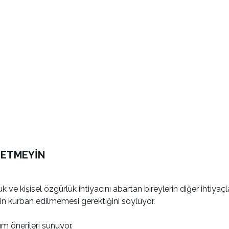
 ETMEYİN
uk ve kişisel özgürlük ihtiyacını abartan bireylerin diğer ihtiyaçl
ğin kurban edilmemesi gerektiğini söylüyor.
m önerileri sunuyor.