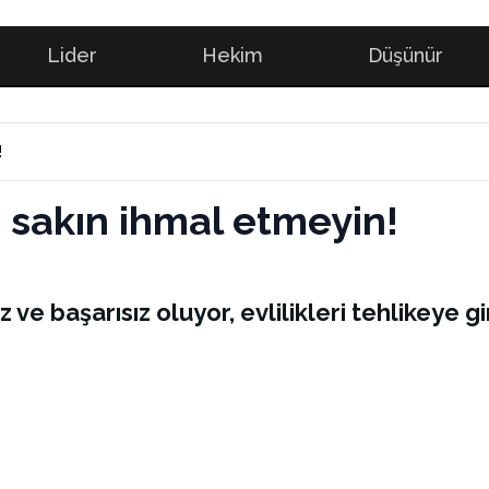
Lider
Hekim
Düşünür
!
zı sakın ihmal etmeyin!
ve başarısız oluyor, evlilikleri tehlikeye gir