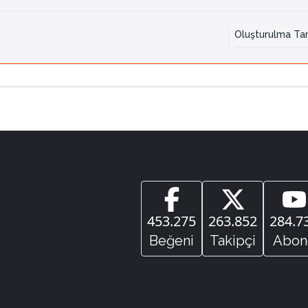
Oluşturulma Tar
453.275
263.852
284.7
Beğeni
Takipçi
Abon