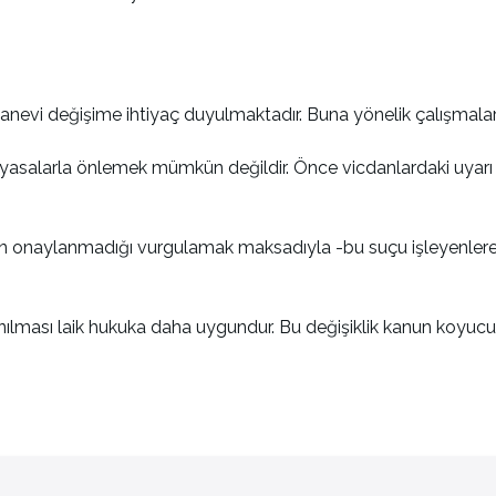
evi değişime ihtiyaç duyulmaktadır. Buna yönelik çalışmaların a
li yasalarla önlemek mümkün değildir. Önce vicdanlardaki uyar
minin onaylanmadığı vurgulamak maksadıyla -bu suçu işleyenl
anılması laik hukuka daha uygundur. Bu değişiklik kanun koyucu