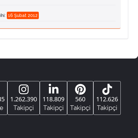
ihi
:
16 Şubat 2012
35
1.262.390
118.809
560
112.626
e
Takipçi
Takipçi
Takipçi
Takipçi