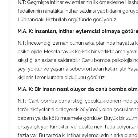
N.T: Geçmişte intihar eylemlerinin ilk örneklerine Ha
fedailerinin rahatlıkla intihar saldırısı yaptıklarını gö
Lübnan’daki Hizbullah örgütünde görüyoruz.
M.A. K: İnsanları, intihar eylemcisi olmaya götür
N.T: İncelendiği zaman bunun arka planında hayatta ka
psikolojide. Mesela tavuk korkak bir varlıktır ama yavr
sıkıştığı an aslana saldırabilir. Canlı bomba psikolojisin
şeyi yoktur ve yaşama sebebi ortadan kalkmıştır. Yaş
kişilerin terör kurbanı olduğunu görürüz.
M.A. K: Bir insan nasıl oluyor da canlı bomba ol
N.T: Canlı bomba olma isteği çocukluk döneminde çoklu
terör hikâyelerini dinleyerek büyümüş olan çocukların
babam ya da kötü muamele gördüler. Büyük bir zulme, h
ortaya çıkıyor. Kimlikleri ve idealleri için feda ediyo
fazla var. Bu tarzda ki intihar eylemcilerinin arka pla