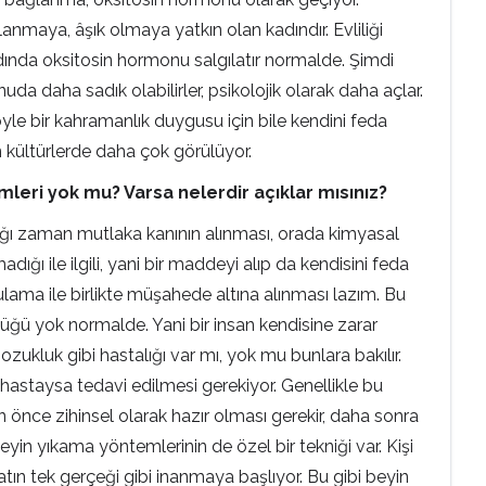
anmaya, âşık olmaya yatkın olan kadındır. Evliliği
ında oksitosin hormonu salgılatır normalde. Şimdi
da daha sadık olabilirler, psikolojik olarak daha açlar.
le bir kahramanlık duygusu için bile kendini feda
n kültürlerde daha çok görülüyor.
mleri yok mu? Varsa nelerdir açıklar mısınız?
ığı zaman mutlaka kanının alınması, orada kimyasal
ığı ile ilgili, yani bir maddeyi alıp da kendisini feda
gulama ile birlikte müşahede altına alınması lazım. Bu
lüğü yok normalde. Yani bir insan kendisine zarar
ozukluk gibi hastalığı var mı, yok mu bunlara bakılır.
er hastaysa tedavi edilmesi gerekiyor. Genellikle bu
çin önce zihinsel olarak hazır olması gerekir, daha sonra
eyin yıkama yöntemlerinin de özel bir tekniği var. Kişi
ayatın tek gerçeği gibi inanmaya başlıyor. Bu gibi beyin