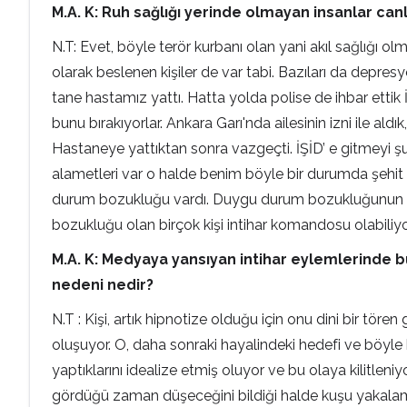
M.A. K: Ruh sağlığı yerinde olmayan insanlar can
N.T: Evet, böyle terör kurbanı olan yani akıl sağlığı olm
olarak beslenen kişiler de var tabi. Bazıları da depresy
tane hastamız yattı. Hatta yolda polise de ihbar ettik 
bunu bırakıyorlar. Ankara Garı'nda ailesinin izni ile ald
Hastaneye yattıktan sonra vazgeçti. İŞİD’ e gitmeyi 
alametleri var o halde benim böyle bir durumda şehit
durum bozukluğu vardı. Duygu durum bozukluğunun co
bozukluğu olan birçok kişi intihar komandosu olabiliy
M.A. K:
Medyaya yansıyan intihar eylemlerinde bu
nedeni nedir?
N.T : Kişi, artık hipnotize olduğu için onu dini bir t
oluşuyor. O, daha sonraki hayalindeki hedefi ve böyle
yaptıklarını idealize etmiş oluyor ve bu olaya kilitle
gördüğü zaman düşeceğini bildiği halde kuşu yakalamak 