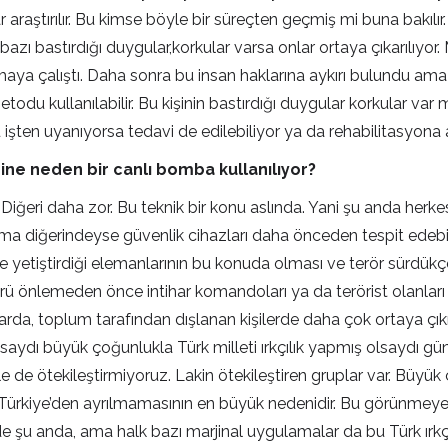
r araştırılır. Bu kimse böyle bir süreçten geçmiş mi buna bakıl
nin bazı bastırdığı duygular,korkular varsa onlar ortaya çıkarılıyor.
ulaşmaya çalıştı. Daha sonra bu insan haklarına aykırı bulundu
odu kullanılabilir. Bu kişinin bastırdığı duygular korkular var 
şten uyanıyorsa tedavi de edilebiliyor ya da rehabilitasyona al
ne neden bir canlı bomba kullanılıyor?
 Diğeri daha zor. Bu teknik bir konu aslında. Yani şu anda her
r ama diğerindeyse güvenlik cihazları daha önceden tespit edeb
r de yetiştirdiği elemanlarının bu konuda olması ve terör sürdük
rörü önlemeden önce intihar komandoları ya da terörist olanlar
nlarda, toplum tarafından dışlanan kişilerde daha çok ortaya çı
 olsaydı büyük çoğunlukla Türk milleti ırkçılık yapmış olsaydı
 ötekileştirmiyoruz. Lakin ötekileştiren gruplar var. Büyük ço
rkiye’den ayrılmamasının en büyük nedenidir. Bu görünmeyen b
inde şu anda, ama halk bazı marjinal uygulamalar da bu Türk ı