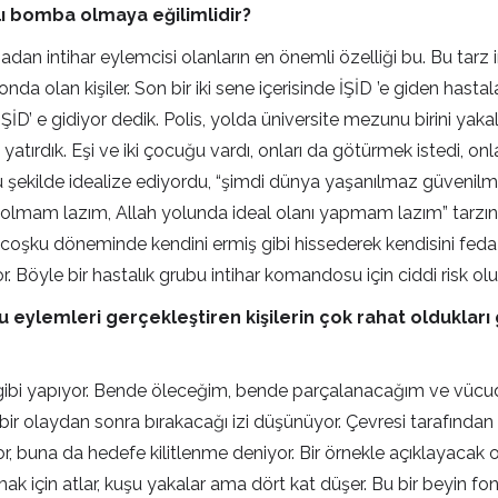
lı bomba olmaya eğilimlidir?
adan intihar eylemcisi olanların en önemli özelliği bu. Bu tarz in
onda olan kişiler. Son bir iki sene içerisinde İŞİD ’e giden hast
İŞİD’ e gidiyor dedik. Polis, yolda üniversite mezunu birini yak
ık, yatırdık. Eşi ve iki çocuğu vardı, onları da götürmek istedi, o
şu şekilde idealize ediyordu, “şimdi dünya yaşanılmaz güven
 olmam lazım, Allah yolunda ideal olanı yapmam lazım” tarzı
şku döneminde kendini ermiş gibi hissederek kendisini feda 
or. Böyle bir hastalık grubu intihar komandosu için ciddi ris
 eylemleri gerçekleştiren kişilerin çok rahat oldukları
ören gibi yapıyor. Bende öleceğim, bende parçalanacağım ve vü
 bir olaydan sonra bırakacağı izi düşünüyor. Çevresi tarafınd
niyor, buna da hedefe kilitlenme deniyor. Bir örnekle açıklayac
için atlar, kuşu yakalar ama dört kat düşer. Bu bir beyin fonk