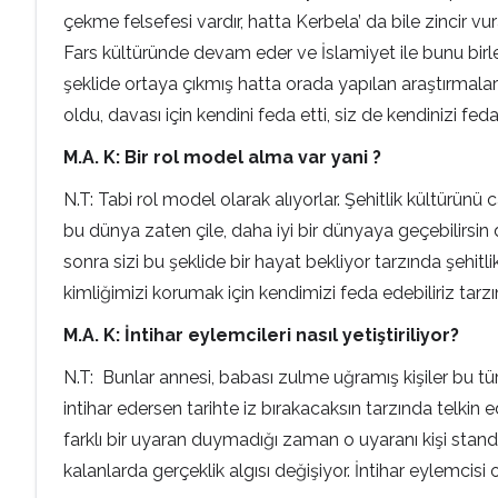
çekme felsefesi vardır, hatta Kerbela’ da bile zincir v
Fars kültüründe devam eder ve İslamiyet ile bunu birl
şeklide ortaya çıkmış hatta orada yapılan araştırmalar
oldu, davası için kendini feda etti, siz de kendinizi feda
M.A. K: Bir rol model alma var yani ?
N.T: Tabi rol model olarak alıyorlar. Şehitlik kültürü
bu dünya zaten çile, daha iyi bir dünyaya geçebilirsin 
sonra sizi bu şeklide bir hayat bekliyor tarzında şehitl
kimliğimizi korumak için kendimizi feda edebiliriz tarzın
M.A. K: İntihar eylemcileri nasıl yetiştiriliyor?
N.T: Bunlar annesi, babası zulme uğramış kişiler bu tür
intihar edersen tarihte iz bırakacaksın tarzında telkin e
farklı bir uyaran duymadığı zaman o uyaranı kişi standa
kalanlarda gerçeklik algısı değişiyor. İntihar eylemcisi