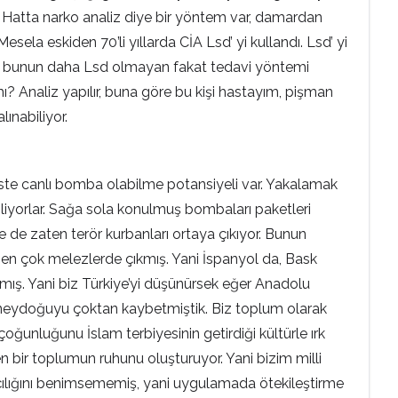
ır. Hatta narko analiz diye bir yöntem var, damardan
 Mesela eskiden 70’li yıllarda CİA Lsd’ yi kullandı. Lsd’ yi
 ama bunun daha Lsd olmayan fakat tedavi yöntemi
mı? Analiz yapılır, buna göre bu kişi hastayım, pişman
ınabiliyor.
keste canlı bomba olabilme potansiyeli var. Yakalamak
iliyorlar. Sağa sola konulmuş bombaları paketleri
çe de zaten terör kurbanları ortaya çıkıyor. Bunun
ı en çok melezlerde çıkmış. Yani İspanyol da, Bask
kmış. Yani biz Türkiye’yi düşünürsek eğer Anadolu
 güneydoğuyu çoktan kaybetmiştik. Biz toplum olarak
ğunluğunu İslam terbiyesinin getirdiği kültürle ırk
ir toplumun ruhunu oluşturuyor. Yani bizim milli
rkçılığını benimsememiş, yani uygulamada ötekileştirme