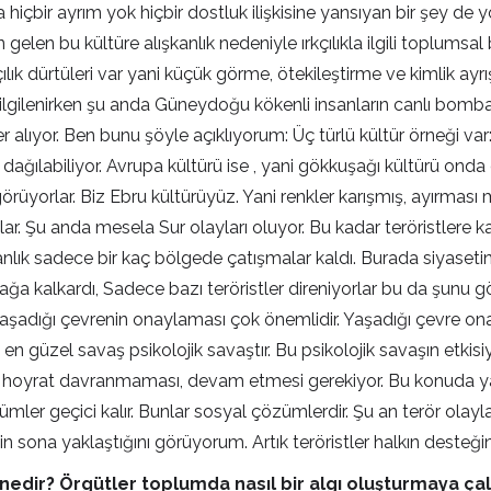
da hiçbir ayrım yok hiçbir dostluk ilişkisine yansıyan bir şey d
an gelen bu kültüre alışkanlık nedeniyle ırkçılıkla ilgili topl
çılık dürtüleri var yani küçük görme, ötekileştirme ve kimlik a
e ilgilenirken şu anda Güneydoğu kökenli insanların canlı bomba 
ıyor. Ben bunu şöyle açıklıyorum: Üç türlü kültür örneği var: 
ağılabiliyor. Avrupa kültürü ise , yani gökkuşağı kültürü onda da
i görüyorlar. Biz Ebru kültürüyüz. Yani renkler karışmış, ayırma
lar. Şu anda mesela Sur olayları oluyor. Bu kadar teröristlere
anlık sadece bir kaç bölgede çatışmalar kaldı. Burada siyasetin
a kalkardı, Sadece bazı teröristler direniyorlar bu da şunu 
 yaşadığı çevrenin onaylaması çok önemlidir. Yaşadığı çevre on
en güzel savaş psikolojik savaştır. Bu psikolojik savaşın etki
n hoyrat davranmaması, devam etmesi gerekiyor. Bu konuda yap
r geçici kalır. Bunlar sosyal çözümlerdir. Şu an terör olaylar
sona yaklaştığını görüyorum. Artık teröristler halkın desteğin
nedir? Örgütler toplumda nasıl bir algı oluşturmaya çal