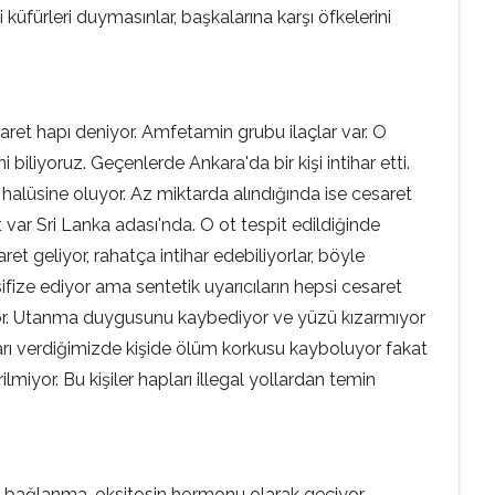
küfürleri duymasınlar, başkalarına karşı öfkelerini
aret hapı deniyor. Amfetamin grubu ilaçlar var. O
 biliyoruz. Geçenlerde Ankara'da bir kişi intihar etti.
 halüsine oluyor. Az miktarda alındığında ise cesaret
t var Sri Lanka adası'nda. O ot tespit edildiğinde
t geliyor, rahatça intihar edebiliyorlar, böyle
sifize ediyor ama sentetik uyarıcıların hepsi cesaret
iyor. Utanma duygusunu kaybediyor ve yüzü kızarmıyor
ları verdiğimizde kişide ölüm korkusu kayboluyor fakat
lmiyor. Bu kişiler hapları illegal yollardan temin
u bağlanma, oksitosin hormonu olarak geçiyor.