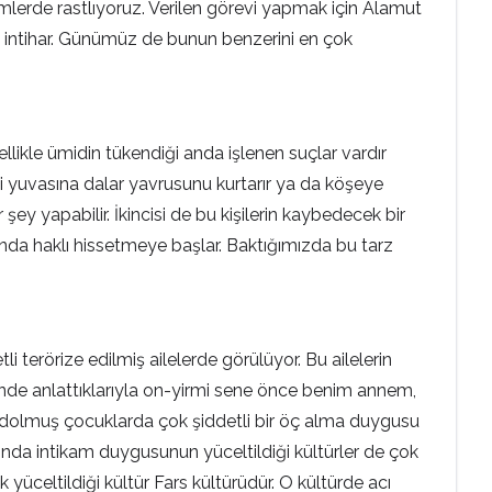
mlerde rastlıyoruz. Verilen görevi yapmak için Alamut
çeşit intihar. Günümüz de bunun benzerini en çok
ikle ümidin tükendiği anda işlenen suçlar vardır
eki yuvasına dalar yavrusunu kurtarır ya da köşeye
r şey yapabilir. İkincisi de bu kişilerin kaybedecek bir
da haklı hissetmeye başlar. Baktığımızda bu tarz
erörize edilmiş ailelerde görülüyor. Bu ailelerin
sinde anlattıklarıyla on-yirmi sene önce benim annem,
e dolmuş çocuklarda çok şiddetli bir öç alma duygusu
zında intikam duygusunun yüceltildiği kültürler de çok
yüceltildiği kültür Fars kültürüdür. O kültürde acı