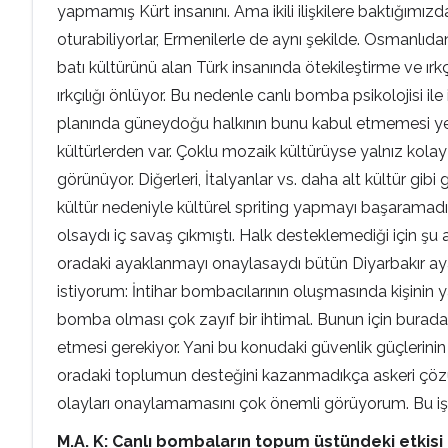
yapmamış Kürt insanını. Ama ikili ilişkilere baktığımız
oturabiliyorlar, Ermenilerle de aynı şekilde. Osmanlıd
batı kültürünü alan Türk insanında ötekileştirme ve ırk
ırkçılığı önlüyor. Bu nedenle canlı bomba psikolojisi il
planında güneydoğu halkının bunu kabul etmemesi yer al
kültürlerden var. Çoklu mozaik kültürüyse yalnız kolay d
görünüyor. Diğerleri, İtalyanlar vs. daha alt kültür gib
kültür nedeniyle kültürel spriting yapmayı başaramadı
olsaydı iç savaş çıkmıştı. Halk desteklemediği için şu 
oradaki ayaklanmayı onaylasaydı bütün Diyarbakır ayağ
istiyorum: İntihar bombacılarının oluşmasında kişinin
bomba olması çok zayıf bir ihtimal. Bunun için burada 
etmesi gerekiyor. Yani bu konudaki güvenlik güçlerini
oradaki toplumun desteğini kazanmadıkça askeri çözümle
olayları onaylamamasını çok önemli görüyorum. Bu işin 
M.A. K: Canlı bombaların topum üstündeki etkisi 