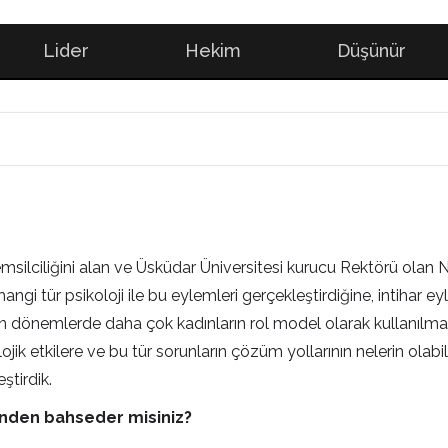
Lider
Hekim
Düşünür
msilciliğini alan ve Üsküdar Üniversitesi kurucu Rektörü ola
 hangi tür psikoloji ile bu eylemleri gerçekleştirdiğine, intihar ey
 dönemlerde daha çok kadınların rol model olarak kullanılması
k etkilere ve bu tür sorunların çözüm yollarının nelerin olabile
ştirdik.
rinden bahseder misiniz?