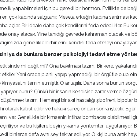
lik yapabilmeleri için bu gerekli bir hormon. Evlilikte de bağl
 çok kadında salgılanır. Mesela erkeğin kadına sarılması kad
açlar. Bir ideale daha çok kendilerini feda edebilirler. Bu konu
ede onay alacak. Yine tanıdığı çevrede kahraman olacak ve böy
ığımızda genellikle birbirlerini, kendini feda etmeyi onaylaya
sini ya da bunlara benzer psikolojiyi tedavi etme yönte
kisinde mi değil mi? Ona bakılması lazım. Bir kere, yakaland
kiler. Yani orada planlı yapıp yapmadığı, bir örgütle olup olmad
e kimyasalını temin etmiştir. O anlaşılır. Daha sonra bunun sor
i yapıyor bunu? Çünkü bir insanın kendisine zarar verme özgür
e düşünmek lazım. Herhangi bir akıl hastalığı şizofreni, bipolar b
ihi olarak kabul edilir ve hukuki süreç ondan sonra işletilir. Eğ
önemi var. Genellikle bir kimsenin intihar bombacısı olabilmesi i
geçiriliyor ve bu kişilere beyin yıkama yöntemleri uygulanıyor. B
şekil binlerce defa aynı şey tekrar ediliyor. O kişi buna artık h