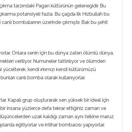
ya çıkma tarzındaki Pagan kültürünün geleneğidir. Bu
çıkarma potansiyeli fazla. Bu çağda ilk Hizbullah bu
canlı bombalarının üzerinde çıkmıştır. Bak bu şehit
iyorlar. Onlara senin için bu dünya zaten ölümlü dünya,
nekleri veriliyor. Numuneler tattırılıyor ve ölümden
ini yücelterek, kendi ırkımızı kendi kültürümüzü
a bunları canlı bomba olarak kullanıyorlar.
ar. Kapalı grup oluşturarak sen yüksek bir ideal için
yi bir insana yüzlerce defa tekrar ettiğiniz zaman ve
klı düşüncelerden uzak kaldığı zaman aynı telkine maruz
mplarda eğitiyorlar ve intihar bombacısı yapıyorlar.