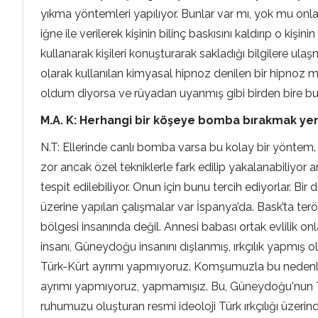
yıkma yöntemleri yapılıyor. Bunlar var mı, yok mu onla
iğne ile verilerek kişinin bilinç baskısını kaldırıp o kişi
kullanarak kişileri konuşturarak sakladığı bilgilere 
olarak kullanılan kimyasal hipnoz denilen bir hipnoz met
oldum diyorsa ve rüyadan uyanmış gibi birden bire bu i
M.A. K: Herhangi bir köşeye bomba bırakmak yeri
N.T: Ellerinde canlı bomba varsa bu kolay bir yöntem.
zor ancak özel tekniklerle fark edilip yakalanabiliyo
tespit edilebiliyor. Onun için bunu tercih ediyorlar. Bi
üzerine yapılan çalışmalar var İspanya’da. Bask’ta te
bölgesi insanında değil. Annesi babası ortak evlilik o
insanı, Güneydoğu insanını dışlanmış, ırkçılık yapmış
Türk-Kürt ayrımı yapmıyoruz. Komşumuzla bu nedenle de
ayrımı yapmıyoruz, yapmamışız. Bu, Güneydoğu'nun Tü
ruhumuzu oluşturan resmi ideoloji Türk ırkçılığı üzer