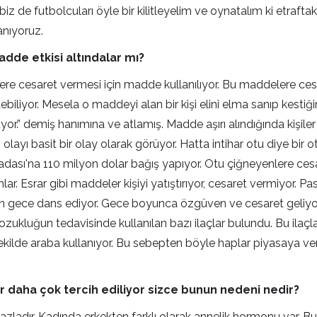
de futbolcuları öyle bir kilitleyelim ve oynatalım ki etraftaki 
anıyoruz.
adde etkisi altındalar mı?
lere cesaret vermesi için madde kullanılıyor. Bu maddelere ces
ebiliyor. Mesela o maddeyi alan bir kişi elini elma sanıp kestiğini
r.” demiş hanımına ve atlamış. Madde aşırı alındığında kişiler
layı basit bir olay olarak görüyor. Hatta intihar otu diye bir o
dası'na 110 milyon dolar bağış yapıyor. Otu çiğneyenlere cesare
r. Esrar gibi maddeler kişiyi yatıştırıyor, cesaret vermiyor. Pa
bütün gece dans ediyor. Gece boyunca özgüven ve cesaret gel
ozukluğun tedavisinde kullanılan bazı ilaçlar bulundu. Bu ilaç
 şekilde araba kullanıyor. Bu sebepten böyle haplar piyasaya veri
r daha çok tercih ediliyor sizce bunun nedeni nedir?
zladır. Kadında erkekten farklı olarak annelik hormonu var. B