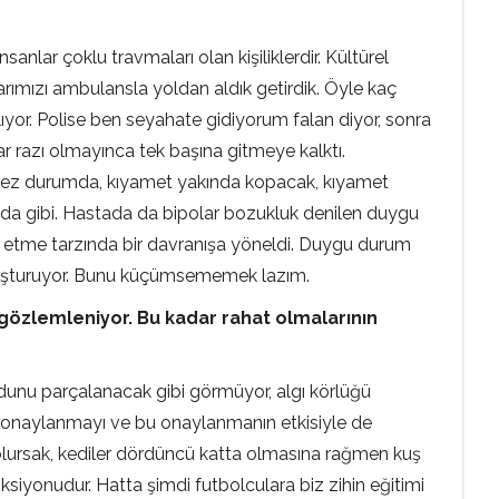
sanlar çoklu travmaları olan kişiliklerdir. Kültürel
alarımızı ambulansla yoldan aldık getirdik. Öyle kaç
alıyor. Polise ben seyahate gidiyorum falan diyor, sonra
nlar razı olmayınca tek başına gitmeye kalktı.
ilmez durumda, kıyamet yakında kopacak, kıyamet
nda gibi. Hastada da bipolar bozukluk denilen duygu
etme tarzında bir davranışa yöneldi. Duygu durum
k oluşturuyor. Bunu küçümsememek lazım.
 gözlemleniyor. Bu kadar rahat olmalarının
cudunu parçalanacak gibi görmüyor, algı körlüğü
an onaylanmayı ve bu onaylanmanın etkisiyle de
ak olursak, kediler dördüncü katta olmasına rağmen kuş
siyonudur. Hatta şimdi futbolculara biz zihin eğitimi