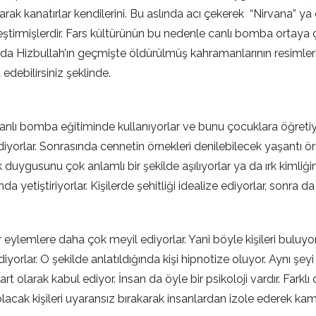
urarak kanatırlar kendilerini. Bu aslında acı çekerek “Nirvana” 
eştirmişlerdir. Fars kültürünün bu nedenle canlı bomba ortaya 
da Hizbullah’ın geçmişte öldürülmüş kahramanlarının resimleri 
 edebilirsiniz şeklinde.
nü canlı bomba eğitiminde kullanıyorlar ve bunu çocuklara öğret
diyorlar. Sonrasında cennetin örnekleri denilebilecek yaşantı ör
ik duygusunu çok anlamlı bir şekilde aşılıyorlar ya da ırk kimliğ
da yetiştiriyorlar. Kişilerde şehitliği idealize ediyorlar, sonra d
 eylemlere daha çok meyil ediyorlar. Yani böyle kişileri buluyorl
diyorlar. O şekilde anlatıldığında kişi hipnotize oluyor. Aynı şe
rt olarak kabul ediyor. İnsan da öyle bir psikoloji vardır. Far
 olacak kişileri uyaransız bırakarak insanlardan izole ederek ka