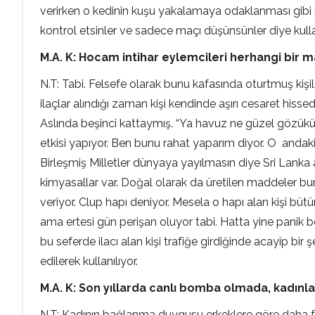
verirken o kedinin kuşu yakalamaya odaklanması gibi biz 
kontrol etsinler ve sadece maçı düşünsünler diye kull
M.A. K: Hocam intihar eylemcileri herhangi bir m
N.T: Tabi. Felsefe olarak bunu kafasında oturtmuş kişi
ilaçlar alındığı zaman kişi kendinde aşırı cesaret hissed
Aslında beşinci kattaymış. “Ya havuz ne güzel gözüküyo
etkisi yapıyor. Ben bunu rahat yaparım diyor. O andaki o
Birleşmiş Milletler dünyaya yayılmasın diye Sri Lanka a
kimyasallar var. Doğal olarak da üretilen maddeler bunla
veriyor. Clup hapı deniyor. Mesela o hapı alan kişi 
ama ertesi gün perişan oluyor tabi. Hatta yine panik b
bu seferde ilacı alan kişi trafiğe girdiğinde acayip bir
edilerek kullanılıyor.
M.A. K: Son yıllarda canlı bomba olmada, kadınla
N.T: Kadının bağlanma duygusu erkeklere göre daha fa