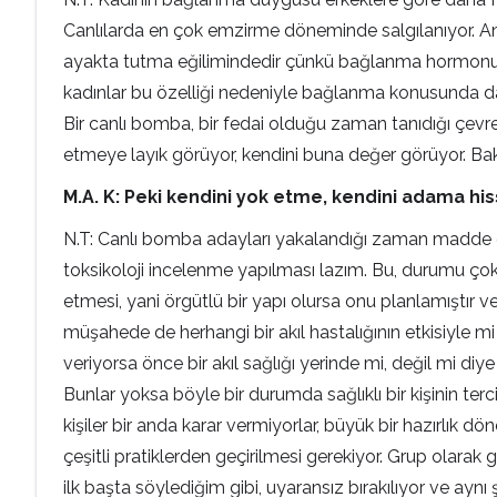
Canlılarda en çok emzirme döneminde salgılanıyor. Anne
ayakta tutma eğilimindedir çünkü bağlanma hormonu en
kadınlar bu özelliği nedeniyle bağlanma konusunda daha 
Bir canlı bomba, bir fedai olduğu zaman tanıdığı çevr
etmeye layık görüyor, kendini buna değer görüyor. Bakt
M.A. K: Peki kendini yok etme, kendini adama his
N.T: Canlı bomba adayları yakalandığı zaman madde et
toksikoloji incelenme yapılması lazım. Bu, durumu çok et
etmesi, yani örgütlü bir yapı olursa onu planlamıştır v
müşahede de herhangi bir akıl hastalığının etkisiyle m
veriyorsa önce bir akıl sağlığı yerinde mi, değil mi diy
Bunlar yoksa böyle bir durumda sağlıklı bir kişinin terc
kişiler bir anda karar vermiyorlar, büyük bir hazırlık d
çeşitli pratiklerden geçirilmesi gerekiyor. Grup olarak 
ilk başta söylediğim gibi, uyaransız bırakılıyor ve aynı 