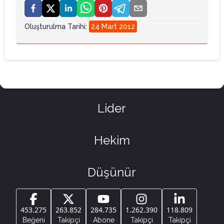
Oluşturulma Tarihi
:
24 Mart 2012
Lider
Hekim
Düşünür
453.275
263.852
284.735
1.262.390
118.809
Beğeni
Takipçi
Abone
Takipçi
Takipçi