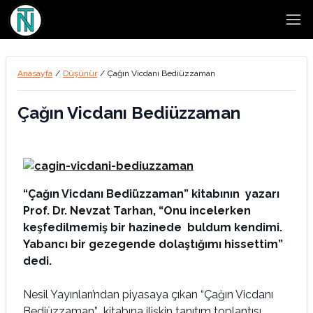
Open
Anasayfa
/
Düşünür
/
Çağın Vicdanı Bediüzzaman
Çağın Vicdanı Bediüzzaman
“Çağın Vicdanı Bediüzzaman” kitabının yazarı
Prof. Dr. Nevzat Tarhan, “Onu incelerken
keşfedilmemiş bir hazinede buldum kendimi.
Yabancı bir gezegende dolaştığımı hissettim”
dedi.
Nesil Yayınları’ndan piyasaya çıkan “Çağın Vicdanı
Bediüzzaman” kitabına ilişkin tanıtım toplantısı