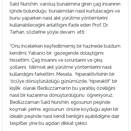
Said Nursi’nin, varoluş bunalımına giren çağ insanının
içinde bulunduğu bunalımdan nasıl kurtulacağını ve
bunu yaparken nasıl akıl yürütme yöntemlerini
kullanabileceğini anlattığını ifade eden Prof. Dr.
Tarhan, sözlerine şöyle devam etti:
“Onu incelerken keşfedilmemiş bir hazinede buldum
kendimi. Yabancı bir gezegende dolaştığımı
hissettim. Çağ insanını ve sorunlarını ve çıkış
yollarını, bilimsel akıl yürütme yöntemlerini nasıl
kullandığını farkettim. Mesela, ‘hiperaktivite’nin bir
‘öcü’ye dönüştürüldüğü günümüzde, ‘hiperaktif’ bir
kişilik olarak Bediüzzaman’ın bu yaratılış özelliğini
nasıl bir kazanıma dönüştürdüğünü öğreniyoruz.
Bediüzzaman Said Nursi’nin, egosunun peşinde
koşmak yerine, egosunun önüne koyduğu aşkın bir
idealin peşinde nasıl kendi benliğini aşabildiğine dair
tespitler, yine bu açıdan dikkat çekici.