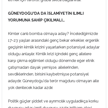
GÜNEYDOĞU'DA DA İSLAMİYETİN ILIMLI
YORUMUNA SAHİP ÇIKILMALI…
Kimler canlı bomba olmaya aday? İncelediğimizde
17-23 yaşları arasındaki genç bekar erkekler, ergenlik
geçişinin kimlik krizini yaşarlarken potansiyel adaylar
olduğu anlaşılır. Kimlik krizi içindeki genç ailelere
karşı çıkma eğilimleri olduğu dönemde eğer etnik
çatışmadan dayak yemişse, ailelerinden,
sevdiklerinden, birisini kaybetmişse potansiyel
adaydır. Güneydoğu'da terör mağduru olmayan aile
yok denilecek kadar azdır.
Politik güçler şiddet ve ayrımcılık uyguladıkça korku
duygusu artar, ümit duygusu azalır, intikam ateşi