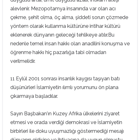
alevlenir. Mezopotamya insanında var olan acı
çekme, şehit olma, öç alma, şiddeti sorun çözmede
yöntem olarak kullanma kültürüne intihar kültürü
eklenerek dünyanın geleceği tehlikeye atılır.Bu
nedenle temel insan hakkı olan anadilini konuşma ve
öğrenme hakkı hiç pazarlığa tabi olmadan
verilmelidir.
11 Eylül 2001 sonrası insanlık kaygısı taşıyan batı
düşünürleri İslamiyetin ılımlı yorumunu ön plana
çıkarmaya başladılar.
Sayın Başbakan'ın Kuzey Afrika ülkelerini ziyaret
etmesi ve orada verdiği demokrasi ve İslamiyetin
birbirleri ile doku uyuşmazlığı göstermediği mesajı
dünyanın gidişine ve ihtiyacına da uygun olmuştu.