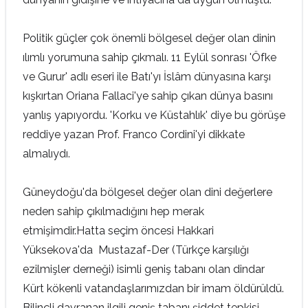
Politik güçler çok önemli bölgesel değer olan dinin
ılımlı yorumuna sahip çıkmalı. 11 Eylül sonrası 'Öfke
ve Gurur' adlı eseri ile Batı'yı İslâm dünyasına karşı
kışkırtan Oriana Fallaci'ye sahip çıkan dünya basını
yanlış yapıyordu. 'Korku ve Küstahlık' diye bu görüşe
reddiye yazan Prof. Franco Cordini'yi dikkate
almalıydı.
Güneydoğu'da bölgesel değer olan dini değerlere
neden sahip çıkılmadığını hep merak
etmişimdir.Hatta seçim öncesi Hakkari
Yüksekova'da Mustazaf-Der (Türkçe karşılığı
ezilmişler derneği) isimli geniş tabanı olan dindar
Kürt kökenli vatandaşlarımızdan bir imam öldürüldü.
Bilinçli davranan ilgili geniş tabanı şiddet tepkisi