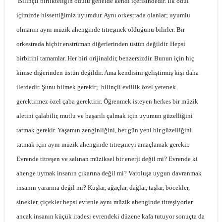
Bilinçli birlikteliğin ödülü genelde kendi içerisindedir. İlk ödül
içimizde hissettiğimiz uyumdur. Aynı orkestrada olanlar; uyumlu
olmanın aynı müzik ahenginde titreşmek olduğunu bilirler. Bir
orkestrada hiçbir enstrüman diğerlerinden üstün değildir. Hepsi
birbirini tamamlar. Her biri orijinaldir, benzersizdir. Bunun için hiç
kimse diğerinden üstün değildir. Ama kendisini geliştirmiş kişi daha
ilerdedir. Şunu bilmek gerekir; bilinçli evlilik özel yetenek
gerektirmez özel çaba gerektirir. Öğrenmek isteyen herkes bir müzik
aletini çalabilir, mutlu ve başarılı çalmak için uyumun güzelliğini
tatmak gerekir. Yaşamın zenginliğini, her gün yeni bir güzelliğini
tatmak için aynı müzik ahenginde titreşmeyi amaçlamak gerekir.
Evrende titreşen ve salınan müziksel bir enerji değil mi? Evrende ki
ahenge uymak insanın çıkarına değil mi? Varoluşa uygun davranmak
insanın yararına değil mi? Kuşlar, ağaçlar, dağlar, taşlar, böcekler,
sinekler, çiçekler hepsi evrenle aynı müzik ahenginde titreşiyorlar
ancak insanın küçük iradesi evrendeki düzene kafa tutuyor sonuçta da