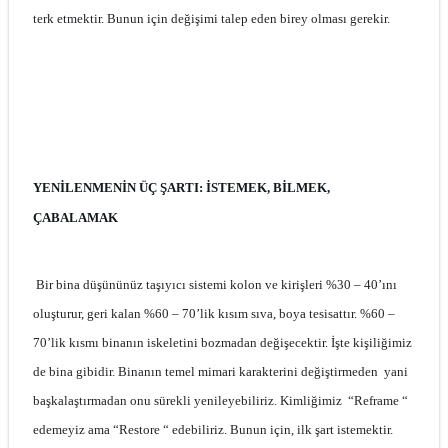
terk etmektir. Bunun için değişimi talep eden birey olması gerekir.
YENİLENMENİN ÜÇ ŞARTI: İSTEMEK, BİLMEK,
ÇABALAMAK
Bir bina düşününüz taşıyıcı sistemi kolon ve kirişleri %30 – 40’ını
oluşturur, geri kalan %60 – 70’lik kısım sıva, boya tesisattır. %60 –
70’lik kısmı binanın iskeletini bozmadan değişecektir. İşte kişiliğimiz
de bina gibidir. Binanın temel mimari karakterini değiştirmeden yani
başkalaştırmadan onu sürekli yenileyebiliriz. Kimliğimiz “Reframe “
edemeyiz ama “Restore “ edebiliriz. Bunun için, ilk şart istemektir.