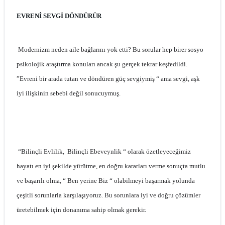
EVRENİ SEVGİ DÖNDÜRÜR
Modernizm neden aile bağlarını yok etti? Bu sorular hep birer sosyo
psikolojik araştırma konuları ancak şu gerçek tekrar keşfedildi.
”Evreni bir arada tutan ve döndüren güç sevgiymiş “ ama sevgi, aşk
iyi ilişkinin sebebi değil sonucuymuş.
“Bilinçli Evlilik, Bilinçli Ebeveynlik “ olarak özetleyeceğimiz
hayatı en iyi şekilde yürütme, en doğru kararları verme sonuçta mutlu
ve başarılı olma, “ Ben yerine Biz “ olabilmeyi başarmak yolunda
çeşitli sorunlarla karşılaşıyoruz. Bu sorunlara iyi ve doğru çözümler
üretebilmek için donanıma sahip olmak gerekir.