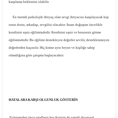
karşılama beklentisi olabilir.
En önemli psikolojik ihtiyaç olan sevgi ihtiyacını karşılayacak kişi
onun dostu, arkadaşı, sevgilisi olacaktır. İnsan doğuştan öncelikle
kendisini eşsiz eğilimindedir. Kendisini eşsiz ve benzersiz görme
eğilimindedir. Bu eğilimi destekleyen değerler sevilir, desteklenmeyen
değerlerden kaçınılır. Hiç kimse aynı beyne ve kişiliğe sahip
olmadığına göre çatışma başlayacaktır.
HATALARA KARŞI OLGUNLUK GÖSTERİN
Evlenmeden önce tarafların her ikisinin de yeterli duygusal