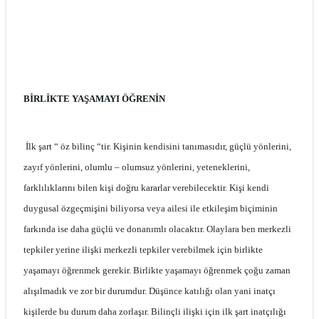
BİRLİKTE YAŞAMAYI ÖĞRENİN
İlk şart “ öz bilinç “tir. Kişinin kendisini tanımasıdır, güçlü yönlerini,
zayıf yönlerini, olumlu – olumsuz yönlerini, yeteneklerini,
farklılıklarını bilen kişi doğru kararlar verebilecektir. Kişi kendi
duygusal özgeçmişini biliyorsa veya ailesi ile etkileşim biçiminin
farkında ise daha güçlü ve donanımlı olacaktır. Olaylara ben merkezli
tepkiler yerine ilişki merkezli tepkiler verebilmek için birlikte
yaşamayı öğrenmek gerekir. Birlikte yaşamayı öğrenmek çoğu zaman
alışılmadık ve zor bir durumdur. Düşünce katılığı olan yani inatçı
kişilerde bu durum daha zorlaşır. Bilinçli ilişki için ilk şart inatçılığı