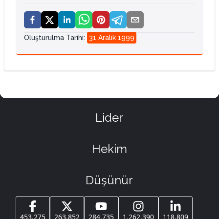
Oluşturulma Tarihi
:
31 Aralık 1999
Lider
Hekim
Düşünür
453.275
263.852
284.735
1.262.390
118.809