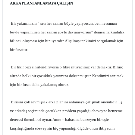
ARKA PLANI ANLAMAYA ÇALIŞIN
Bir yakınımızın “ sen her zaman böyle yapıyorsun, ben ne zaman
böyle yapsam, sen her zaman şöyle davranıyorsun” demesi farkındalık
bilinci oluşması için bir uyarıdır. Alışılmış tepkimizi sorgulamak için
bir fırsattır.
Bir fikir bizi sinirlendiriyorsa o fikre ihtiyacımız var demektir. Bilinç
altında belki bir çocukluk yaramıza dokunmuştur. Kendimizi tanımak
için bir fırsat daha yakalamış oluruz.
Birisini çok sevmişsek arka planını anlamaya çalışmak önemlidir. Eş
ve arkadaş seçiminde çocukken problem yaşadığı ebeveyne benzeme
derecesi önemli rol oynar. Anne – babasına benzeyen bir eşle
karşılaştığında ebeveynin hiç yapmadığı ölçüde onun ihtiyacını