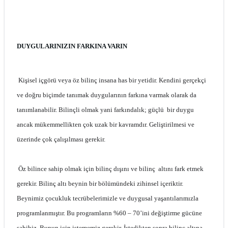
DUYGULARINIZIN FARKINA VARIN
Kişisel içgörü veya öz bilinç insana has bir yetidir. Kendini gerçekçi
ve doğru biçimde tanımak duygularının farkına varmak olarak da
tanımlanabilir. Bilinçli olmak yani farkındalık; güçlü bir duygu
ancak mükemmellikten çok uzak bir kavramdır. Geliştirilmesi ve
üzerinde çok çalışılması gerekir.
Öz bilince sahip olmak için bilinç dışını ve bilinç altını fark etmek
gerekir. Bilinç altı beynin bir bölümündeki zihinsel içeriktir.
Beynimiz çocukluk tecrübelerimizle ve duygusal yaşantılarımızla
programlanmıştır. Bu programların %60 – 70’ini değiştirme gücüne
sahibiz. Bunun için istememiz gerekir. İstedikten sonra bilinç altına