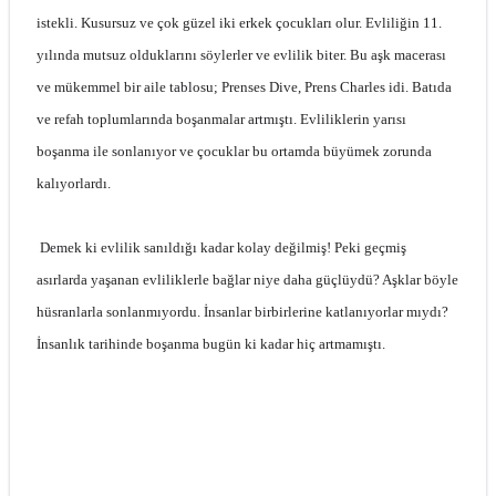
istekli. Kusursuz ve çok güzel iki erkek çocukları olur. Evliliğin 11.
yılında mutsuz olduklarını söylerler ve evlilik biter. Bu aşk macerası
ve mükemmel bir aile tablosu; Prenses Dive, Prens Charles idi. Batıda
ve refah toplumlarında boşanmalar artmıştı. Evliliklerin yarısı
boşanma ile sonlanıyor ve çocuklar bu ortamda büyümek zorunda
kalıyorlardı.
Demek ki evlilik sanıldığı kadar kolay değilmiş! Peki geçmiş
asırlarda yaşanan evliliklerle bağlar niye daha güçlüydü? Aşklar böyle
hüsranlarla sonlanmıyordu. İnsanlar birbirlerine katlanıyorlar mıydı?
İnsanlık tarihinde boşanma bugün ki kadar hiç artmamıştı.