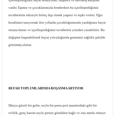
içselleştirdiğimiz hayat senaryoları, düşünce ve davranış kalıpları
vardır. Eşimiz ve çocuklarımızla beraberken bu içselleştirdiğimiz
tecrübelerin etkisiyle bilinç dışı olarak yaşarız ve tepki veririz. Eğer
kendimizi tanıyorsak ileri yıllarda çocukluğumuzda yazdığımız hayat
senaryolarını ve içselleştirdiğimiz tecrübeleri yeniden yazabiliriz. Bu
değişimi başarabilirsek hayat yolculuğunda gemimizi sağlıklı şekilde
götürmüş oluruz.
REFAH TOPLUMLARINDA BOŞANMA ARTIYOR
Dünya güzeli bir gelin, soylu bir prens peri masalındaki gibi bir
evlilik, genç hanım soylu prense gönülden bağlı ve onu mutlu etmeye