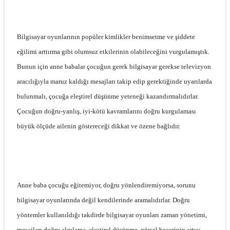
Bilgisayar oyunlarının popüler kimlikler benimsetme ve şiddete
eğilimi arttırma gibi olumsuz etkilerinin olabileceğini vurgulamıştık.
Bunun için anne babalar çocuğun gerek bilgisayar gerekse televizyon
aracılığıyla maruz kaldığı mesajları takip edip gerektiğinde uyarılarda
bulunmalı, çocuğa eleştirel düşünme yeteneği kazandırmalıdırlar.
Çocuğun doğru-yanlış, iyi-kötü kavramlarını doğru kurgulaması
büyük ölçüde ailenin göstereceği dikkat ve özene bağlıdır.
Anne baba çocuğu eğitemiyor, doğru yönlendiremiyorsa, sorunu
bilgisayar oyunlarında değil kendilerinde aramalıdırlar. Doğru
yöntemler kullanıldığı takdirde bilgisayar oyunları zaman yönetimi,
mesajları doğru algılama, eleştirel düşünme, görsel becerinin artışı,