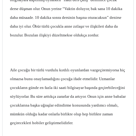
derse düşman olur. Onun yerine “Vaktin doluyor, bak sana 10 dakika
daha müsaade. 10 dakika sonra dersinin başına oturacaksın” denirse
daha iyi olur. Öbür türlü çocukla anne zıtlaşır ve ilişkileri daha da
bozulur. Bozulan ilişkiyi düzeltmekse oldukça zordur.
Aile çocuğu bir türlü vurdulu kırdılı oyunlardan vazgeçiremiyorsa hiç
olmazsa bunu onaylamadığını çocuğa ifade etmelidir. Uzmanlar
çocukların günde en fazla iki saati bilgisayar başında geçirebileceğini
söylüyorlar. Bu süre arttıkça zararlar da artıyor. Onun için anne babalar
çocuklarına başka uğraşlar edindirme konusunda yardımcı olmalı,
mümkün olduğu kadar onlarla birlikte olup hep birlikte zaman
geçirecekleri hobiler geliştirmelidirler.