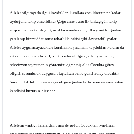
Aileler bilgisayarla ilgili koydukları kurallara çocuklarının ne kadar
uyduğunu takip etmelidirler. Çoğu anne bunu ilk birkaç gün takip
edip sonra bırakabiliyor. Çocuklar annelerinin yufka yürekliliğinden
yaralanıp bir müddet sonra rahatlıkla eskisi gibi davranabiliyorlar.
Aileler uygulamayacakları kuralları koymamalı, koydukları kuralın da
arkasında durmalıdırlar. Çocuk böylece bilgisayarla oynamanın,
televizyon seyretmenin yöntemini öğrenmiş olur. Çocukta görev
bilgisi, sorumluluk duygusu oluştuktan sonra gerisi kolay olacaktır.
Sorumluluk bilincine eren çocuk gereğinden fazla oyun oynarsa zaten
kendisini huzursuz hisseder.
Ailelerin yaptığı hatalardan birisi de şudur: Çocuk tam kendisini
bilgisayara kaptırmış oynarken “Hadi ders çalış” denilince çocuk