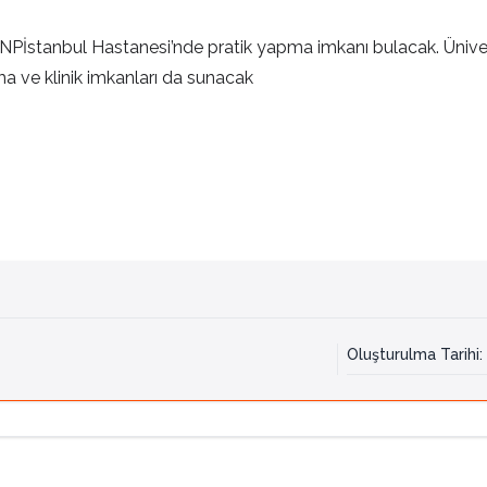
an NPİstanbul Hastanesi’nde pratik yapma imkanı bulacak. Üniver
 ve klinik imkanları da sunacak
Oluşturulma Tarihi
: