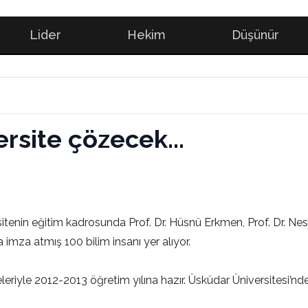
Lider
Hekim
Düşünür
ersite çözecek...
itenin eğitim kadrosunda Prof. Dr. Hüsnü Erkmen, Prof. Dr. Nesr
mza atmış 100 bilim insanı yer alıyor.
eriyle 2012-2013 öğretim yılına hazır. Üsküdar Üniversitesi’nd