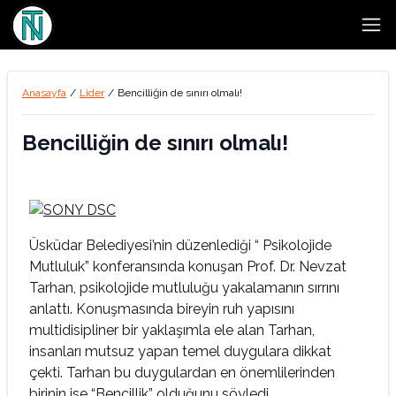
Open
Anasayfa
/
Lider
/
Bencilliğin de sınırı olmalı!
Bencilliğin de sınırı olmalı!
Üsküdar Belediyesi’nin düzenlediği “ Psikolojide
Mutluluk” konferansında konuşan Prof. Dr. Nevzat
Tarhan, psikolojide mutluluğu yakalamanın sırrını
anlattı. Konuşmasında bireyin ruh yapısını
multidisipliner bir yaklaşımla ele alan Tarhan,
insanları mutsuz yapan temel duygulara dikkat
çekti. Tarhan bu duygulardan en önemlilerinden
birinin ise “Bencillik” olduğunu söyledi.