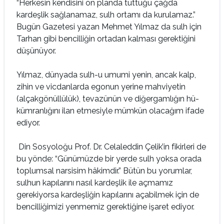
“Herkesin kendisini ön planda tuttuğu çağda
kardeşlik sağlanamaz, sulh ortamı da kurulamaz.”
Bugün Gazetesi yazan Mehmet Yılmaz da sulh için
Tarhan gibi bencilliğin ortadan kalma­sı gerektiğini
düşünüyor.
Yılmaz, dünyada sulh-u umumi yenin, ancak kalp,
zihin ve vicdanlarda egonun yerine mahviyetin
(alçakgönüllülük), tevazünün ve diğergamlığın hü­
kümranlığını ilan etmesiyle mümkün olacağım ifade
ediyor.
Din Sosyoloğu Prof. Dr. Celaleddin Çelik’in fikirleri de
bu yönde: “Günümüzde bir yerde sulh yoksa orada
toplumsal narsisim hâkimdir.” Bü­tün bu yorumlar,
sulhun kapılarını nasıl kardeşlik ile açmamız
gerekiyorsa kardeşliğin kapılarını açabilmek için de
bencilliğimizi yenmemiz gerektiğine işaret ediyor.