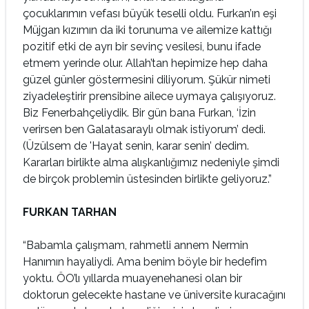
çocuklarımın vefası büyük teselli oldu. Furkan’ın eşi
Müjgan kızımın da iki torunuma ve ailemize kattığı
pozitif etki de ayrı bir sevinç vesilesi, bunu ifade
etmem yerinde olur. Allah’tan hepimize hep daha
güzel günler göstermesini diliyorum. Şükür nimeti
ziyadeleştirir prensibine ailece uymaya çalışıyoruz.
Biz Fenerbahçeliydik. Bir gün bana Furkan, ‘İzin
verirsen ben Galatasaraylı olmak istiyorum’ dedi.
(Üzülsem de 'Hayat senin, karar senin’ dedim.
Kararları birlikte alma alışkanlığımız nedeniyle şimdi
de birçok problemin üstesinden birlikte geliyoruz.”
FURKAN TARHAN
“Babamla çalışmam, rahmetli annem Nermin
Hanımın hayaliydi. Ama benim böyle bir hedefim
yoktu. ÖO’lı yıllarda muayenehanesi olan bir
doktorun gelecekte hastane ve üniversite kuracağını