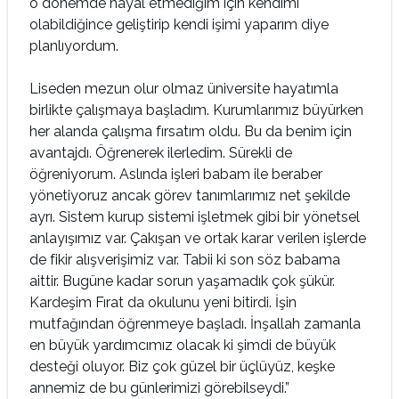
o dönemde hayal etmediğim için kendimi
olabildiğince geliştirip kendi işimi yaparım diye
planlıyordum.
Liseden mezun olur olmaz üniversite hayatımla
birlikte çalışmaya başladım. Kurumlarımız büyürken
her alanda çalışma fırsatım oldu. Bu da benim için
avantajdı. Öğrenerek ilerledim. Sürekli de
öğreniyorum. Aslında işleri babam ile beraber
yönetiyoruz ancak görev tanımlarımız net şekilde
ayrı. Sistem kurup sistemi işletmek gibi bir yönetsel
anlayışımız var. Çakışan ve ortak karar verilen işlerde
de fikir alışverişimiz var. Tabii ki son söz babama
aittir. Bugüne kadar sorun yaşamadık çok şükür.
Kardeşim Fırat da okulunu yeni bitirdi. İşin
mutfağından öğrenmeye başladı. İnşallah zamanla
en büyük yardımcımız olacak ki şimdi de büyük
desteği oluyor. Biz çok güzel bir üçlüyüz, keşke
annemiz de bu günlerimizi görebilseydi.”