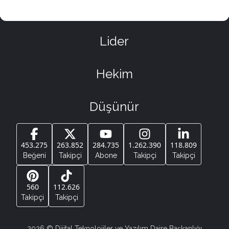
Lider
Hekim
Düşünür
453.275
263.852
284.735
1.262.390
118.809
Beğeni
Takipçi
Abone
Takipçi
Takipçi
560
112.626
Takipçi
Takipçi
2026
© Dijital Teknolojiler ve Yazılım Daire Başkanlığı