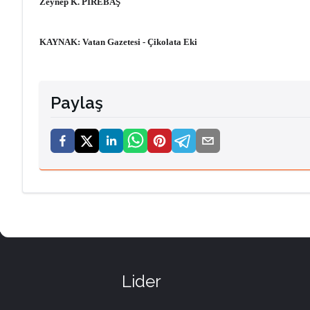
Zeynep K. PİREBAŞ
KAYNAK: Vatan Gazetesi - Çikolata Eki
Paylaş
Lider