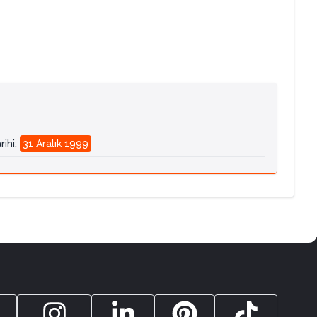
rihi
:
31 Aralık 1999