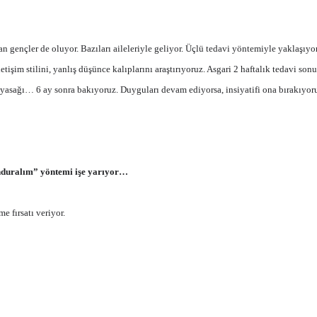
an gençler de oluyor. Bazıları aileleriyle geliyor. Üçlü tedavi yöntemiyle yaklaşıyo
işim stilini, yanlış düşünce kalıplarını araştırıyoruz. Asgari 2 haftalık tedavi so
yasağı… 6 ay sonra bakıyoruz. Duyguları devam ediyorsa, insiyatifi ona bırakıyor
donduralım” yöntemi işe yarıyor…
e fırsatı veriyor.