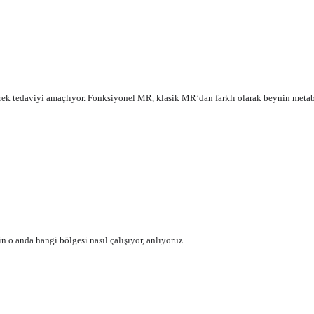
çerek tedaviyi amaçlıyor. Fonksiyonel MR, klasik MR’dan farklı olarak beynin met
n o anda hangi bölgesi nasıl çalışıyor, anlıyoruz.