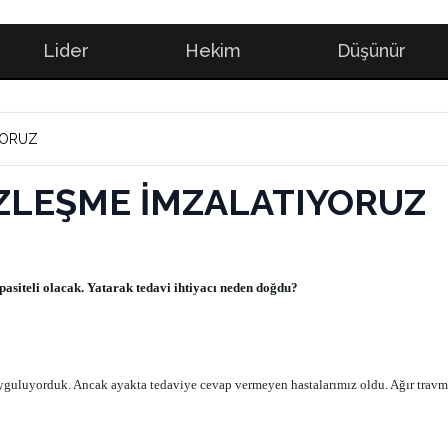
Lider
Hekim
Düşünür
YORUZ
ZLEŞME İMZALATIYORUZ
pasiteli olacak. Yatarak tedavi ihtiyacı neden doğdu?
yguluyorduk. Ancak ayakta tedaviye cevap vermeyen hastalarımız oldu. Ağır travma