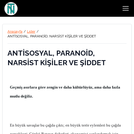
Open
Anasayfa
/
Lider
/
ANTİSOSYAL, PARANOİD, NARSİST KİŞİLER VE ŞİDDET
ANTİSOSYAL, PARANOİD,
NARSİST KİŞİLER VE ŞİDDET
Geçmiş asırlara göre zengin ve daha kültürlüyüz, ama daha fazla
mutlu değiliz.
En büyük savaşlar bu çağda çıktı; en büyük terör eylemleri bu çağda
gerçekleşti. Çünkü Batının değerleri, ekonomiyi canlandırmak için