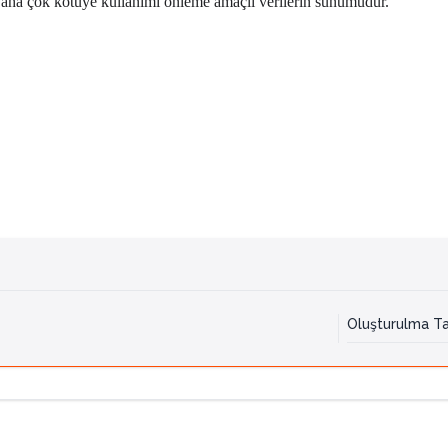
Daha çok kötüye kullanımı önleme amaçlı verilerin sunumudur.
Oluşturulma Ta