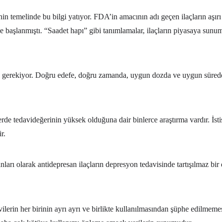
in temelinde bu bilgi yatıyor. FDA’in amacının adı geçen ilaçların aşır
ye başlanmıştı. “Saadet hapı” gibi tanımlamalar, ilaçların piyasaya sun
z gerekiyor. Doğru edefe, doğru zamanda, uygun dozda ve uygun sürede k
lerde tedavideğerinin yüksek olduğuna dair binlerce araştırma vardır. İs
r.
olarak antidepresan ilaçların depresyon tedavisinde tartışılmaz bir d
vilerin her birinin ayrı ayrı ve birlikte kullanılmasından şüphe edilmeme