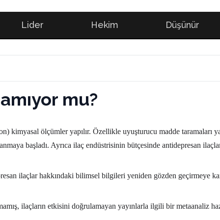
Lider
Hekim
Düşünür
ramıyor mu?
on) kimyasal ölçümler yapılır. Özellikle uyuşturucu madde taramaları ya
tlanmaya başladı. Ayrıca ilaç endüstrisinin bütçesinde antidepresan ilaçlar
san ilaçlar hakkındaki bilimsel bilgileri yeniden gözden geçirmeye kar
mış, ilaçların etkisini doğrulamayan yayınlarla ilgili bir metaanaliz hazı