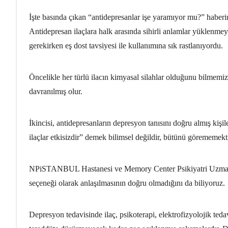
İşte basında çıkan “antidepresanlar işe yaramıyor mu?” haberin
Antidepresan ilaçlara halk arasında sihirli anlamlar yüklenme
gerekirken eş dost tavsiyesi ile kullanımına sık rastlanıyordu.
Öncelikle her türlü ilacın kimyasal silahlar olduğunu bilmemi
davranılmış olur.
İkincisi, antidepresanların depresyon tanısını doğru almış kişi
ilaçlar etkisizdir” demek bilimsel değildir, bütünü görememekti
NPiSTANBUL Hastanesi ve Memory Center Psikiyatri Uzmanları 
seçeneği olarak anlaşılmasının doğru olmadığını da biliyoruz.
Depresyon tedavisinde ilaç, psikoterapi, elektrofizyolojik teda