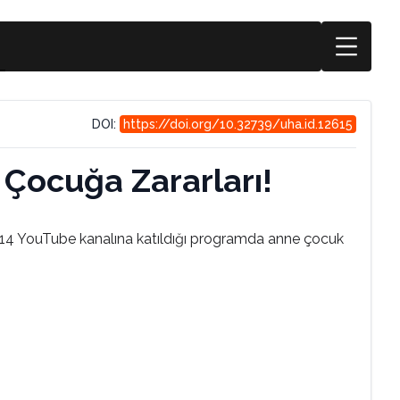
DOI:
https://doi.org/10.32739/uha.id.12615
Çocuğa Zararları!
 114 YouTube kanalına katıldığı programda anne çocuk