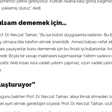
ifemizi yerine getiriyoruz. Kurban Allah’a karşı gönül bağımızı 
 yüklemiş oluruz.” dedi.
arılsam dememek için…
Dr. Nevzat Tarhan, “Bu işe bütün duygularınla katılırsın. Bu i
ey olmasa bile telefon etmek önemlidir. Annesi babası vefat e
sı yaşayanlar, bunu dememek için bu fırsatı iyi kullansınlar. A
dir. Böyle bir sevap makinasını kaçırmasınlar. Yatırım sadece 
ttır. Akıllı insan, kısa vadeli yatırım yapmaz, uzun vadeli yatı
u.
luşturuyor”
lduğunu belirten Prof. Dr. Nevzat Tarhan, aileyi ihmal etmeden,
lleri ayırt etmek gerektiğini söyledi. Prof. Dr. Nevzat Tarhan, söz