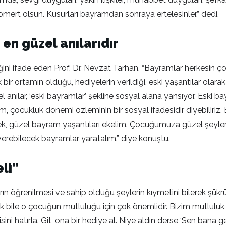
mert olsun. Kusurları bayramdan sonraya ertelesinler.” dedi.
en güzel anılarıdır
ğini ifade eden Prof. Dr. Nevzat Tarhan, “Bayramlar herkesin ç
r ortamın olduğu, hediyelerin verildiği, eski yaşantılar olarak
nılar, ‘eski bayramlar’ şekline sosyal alana yansıyor. Eski b
 çocukluk dönemi özleminin bir sosyal ifadesidir diyebiliriz
k, güzel bayram yaşantıları ekelim. Çocuğumuza güzel şeyler 
 verebilecek bayramlar yaratalım.” diye konuştu.
eli”
brın öğrenilmesi ve sahip olduğu şeylerin kıymetini bilerek şü
le o çocuğun mutluluğu için çok önemlidir. Bizim mutluluk bil
isini hatırla. Git, ona bir hediye al. Niye aldın derse ‘Sen bana 