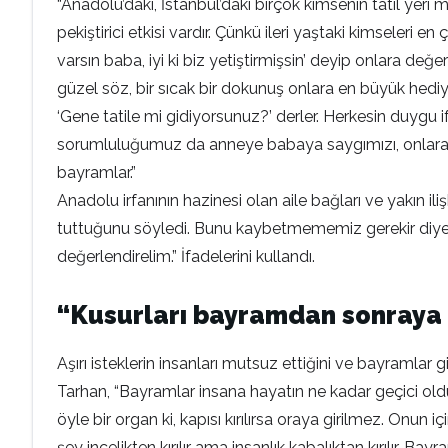
“Anadolu’daki, İstanbul’daki birçok kimsenin tatil yer
pekiştirici etkisi vardır. Çünkü ileri yaştaki kimseleri en
varsın baba, iyi ki biz yetiştirmişsin’ deyip onlara değ
güzel söz, bir sıcak bir dokunuş onlara en büyük hedi
‘Gene tatile mi gidiyorsunuz?’ derler. Herkesin duygu if
sorumluluğumuz da anneye babaya saygımızı, onlara 
bayramlar.”
Anadolu irfanının hazinesi olan aile bağları ve yakın 
tuttuğunu söyledi. Bunu kaybetmememiz gerekir diyen 
değerlendirelim.” İfadelerini kullandı.
“Kusurları bayramdan sonraya
Aşırı isteklerin insanları mutsuz ettiğini ve bayramla
Tarhan, “Bayramlar insana hayatın ne kadar geçici old
öyle bir organ ki, kapısı kırılırsa oraya girilmez. Onun
şey incelikten kırılır ama insanlık kabalıktan kırılır. 