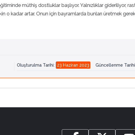
itiminde müthiş dostluklar başlıyor. Yalnızlıklar gideriliyor, ras
n o kadar artar. Onun için bayramlarda bunları üretmek gerekiy
Oluşturulma Tarihi
:
23 Haziran 2023
Güncellenme Tarihi