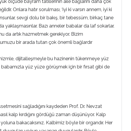
ük ölçüde bayram tatillerinin aile bağlarını daha çok
ildir. Onlara hatır sorulması, ‘iyi ki varsın annem, iyi ki
unsunlar, sevgi dolu bir bakış, bir tebessüm, birkaç tane
 yaklaşmasınlar. Bazı anneler babalar da laf sokarlar.
. Onu da artık hazmetmek gerekiyor. Bizim
muzu bir arada tutan çok önemli bağlardır
ernizmle, dijitalleşmeyle bu hazinenin tükenmeye yüz
babamızla yüz yüze görüşmek için bir fırsat gibi de
hissetmesini sağladığını kaydeden Prof. Dr. Nevzat
nasıl kalp kırdığını gördüğü zaman düşünüyor. Kalp
in yoluna bakacaksınız. Kalbimiz böyle bir organdır. Her
efkat duyguları yoğun yaşanan duygulardır. Böyle