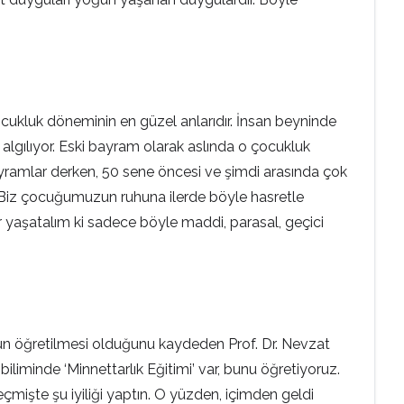
ocukluk döneminin en güzel anlarıdır. İnsan beyninde
 algılıyor. Eski bayram olarak aslında o çocukluk
ayramlar derken, 50 sene öncesi ve şimdi arasında çok
. Biz çocuğumuzun ruhuna ilerde böyle hasretle
yaşatalım ki sadece böyle maddi, parasal, geçici
krün öğretilmesi olduğunu kaydeden Prof. Dr. Nevzat
iminde ‘Minnettarlık Eğitimi’ var, bunu öğretiyoruz.
geçmişte şu iyiliği yaptın. O yüzden, içimden geldi