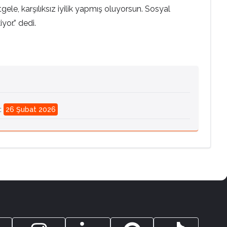
tgele, karşılıksız iyilik yapmış oluyorsun. Sosyal
or.” dedi.
:
26 Şubat 2026