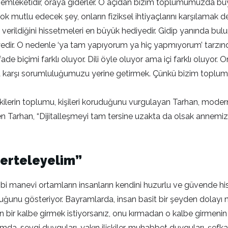
i memleketidir, oraya giderler. O açıdan bizim toplumumuzda büy
 çok mutlu edecek şey, onların fiziksel ihtiyaçlarını karşılamak değ
er verildiğini hissetmeleri en büyük hediyedir. Gidip yanında bul
yedir. O nedenle ‘ya tam yapıyorum ya hiç yapmıyorum’ tarzında
ade biçimi farklı oluyor. Dili öyle oluyor ama içi farklı oluyor
karşı sorumluluğumuzu yerine getirmek. Çünkü bizim toplumu
ilişkilerin toplumu, kişileri koruduğunu vurgulayan Tarhan, mod
Tarhan, “Dijitalleşmeyi tam tersine uzakta da olsak annemiz 
 erteleyelim”
r gibi manevi ortamların insanların kendini huzurlu ve güvende 
uğunu gösteriyor. Bayramlarda, insan basit bir şeyden dolayı 
 için bir kalbe girmek istiyorsanız, onu kırmadan o kalbe girmen
Bayramda, sevgi duyguları, yakın ilişkiler, muhabbet duyguları, ş