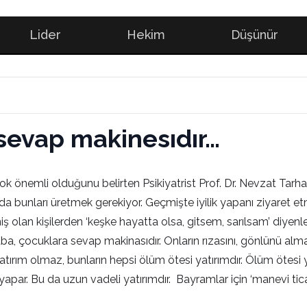
Lider
Hekim
Düşünür
sevap makinesıdır…
 önemli olduğunu belirten Psikiyatrist Prof. Dr. Nevzat Tarh
rda bunları üretmek gerekiyor. Geçmişte iyilik yapanı ziyaret 
iş olan kişilerden ‘keşke hayatta olsa, gitsem, sarılsam’ diye
aba, çocuklara sevap makinasıdır. Onların rızasını, gönlünü alm
rım olmaz, bunların hepsi ölüm ötesi yatırımdır. Ölüm ötesi yat
apar. Bu da uzun vadeli yatırımdır. Bayramlar için ‘manevi ticar