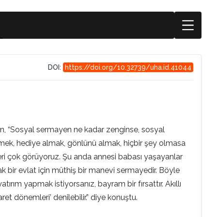
DOI:
https://doi.org/10.32739/uha.id.41044
an, “Sosyal sermayen ne kadar zenginse, sosyal
etmek, hediye almak, gönlünü almak, hiçbir şey olmasa
nleri çok görüyoruz. Şu anda annesi babası yaşayanlar
ak bir evlat için müthiş bir manevi sermayedir. Böyle
ırım yapmak istiyorsanız, bayram bir fırsattır. Akıllı
et dönemleri’ denilebilir.” diye konuştu.