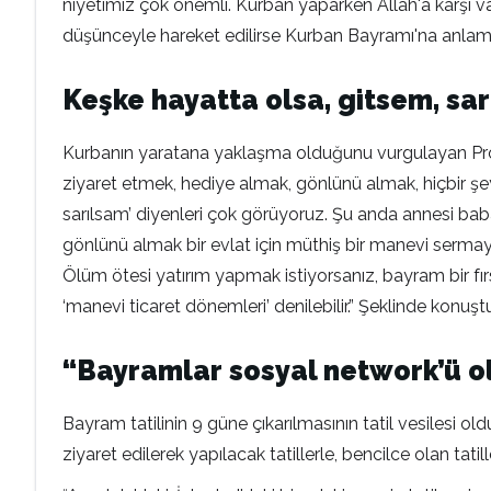
niyetimiz çok önemli. Kurban yaparken Allah'a karşı vaz
düşünceyle hareket edilirse Kurban Bayramı'na anlam
Keşke hayatta olsa, gitsem, s
Kurbanın yaratana yaklaşma olduğunu vurgulayan Prof. 
ziyaret etmek, hediye almak, gönlünü almak, hiçbir ş
sarılsam’ diyenleri çok görüyoruz. Şu anda annesi baba
gönlünü almak bir evlat için müthiş bir manevi sermaye
Ölüm ötesi yatırım yapmak istiyorsanız, bayram bir fırsa
‘manevi ticaret dönemleri’ denilebilir.” Şeklinde konuşt
“Bayramlar sosyal network’ü o
Bayram tatilinin 9 güne çıkarılmasının tatil vesilesi o
ziyaret edilerek yapılacak tatillerle, bencilce olan tati