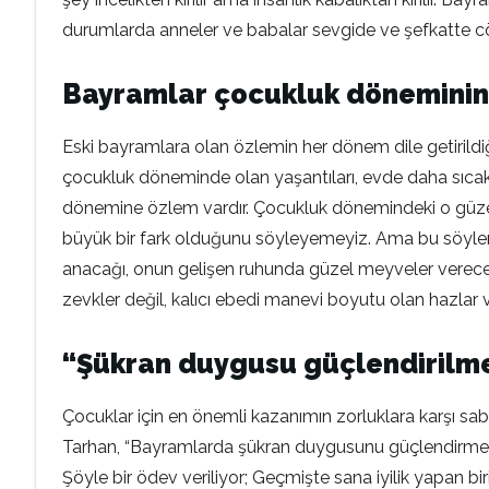
durumlarda anneler ve babalar sevgide ve şefkatte cö
Bayramlar çocukluk döneminin 
Eski bayramlara olan özlemin her dönem dile getirildi
çocukluk döneminde olan yaşantıları, evde daha sıcak bi
dönemine özlem vardır. Çocukluk dönemindeki o güzel a
büyük bir fark olduğunu söyleyemeyiz. Ama bu söylem,
anacağı, onun gelişen ruhunda güzel meyveler verece
zevkler değil, kalıcı ebedi manevi boyutu olan hazlar
“Şükran duygusu güçlendirilm
Çocuklar için en önemli kazanımın zorluklara karşı sa
Tarhan, “Bayramlarda şükran duygusunu güçlendirmek bi
Şöyle bir ödev veriliyor; Geçmişte sana iyilik yapan bir