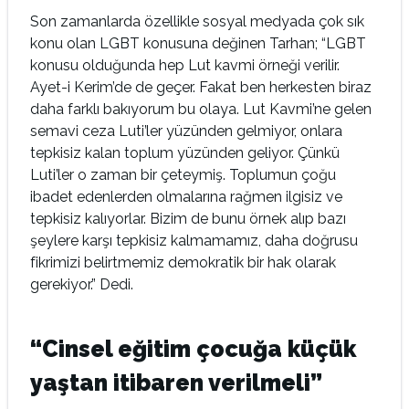
Son zamanlarda özellikle sosyal medyada çok sık
konu olan LGBT konusuna değinen Tarhan; “LGBT
konusu olduğunda hep Lut kavmi örneği verilir.
Ayet-i Kerim’de de geçer. Fakat ben herkesten biraz
daha farklı bakıyorum bu olaya. Lut Kavmi’ne gelen
semavi ceza Luti’ler yüzünden gelmiyor, onlara
tepkisiz kalan toplum yüzünden geliyor. Çünkü
Luti’ler o zaman bir çeteymiş. Toplumun çoğu
ibadet edenlerden olmalarına rağmen ilgisiz ve
tepkisiz kalıyorlar. Bizim de bunu örnek alıp bazı
şeylere karşı tepkisiz kalmamamız, daha doğrusu
fikrimizi belirtmemiz demokratik bir hak olarak
gerekiyor.” Dedi.
“Cinsel eğitim çocuğa küçük
yaştan itibaren verilmeli”