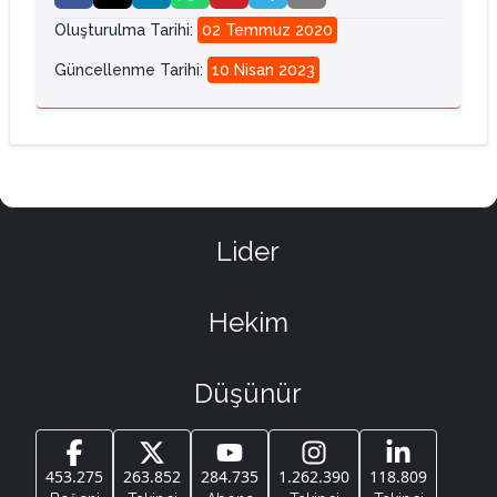
Oluşturulma Tarihi
:
02 Temmuz 2020
Güncellenme Tarihi
:
10 Nisan 2023
Lider
Hekim
Düşünür
453.275
263.852
284.735
1.262.390
118.809