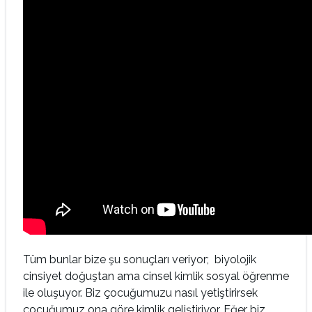
Tüm bunlar bize şu sonuçları veriyor; biyolojik
cinsiyet doğuştan ama cinsel kimlik sosyal öğrenme
ile oluşuyor. Biz çocuğumuzu nasıl yetiştirirsek
çocuğumuz ona göre kimlik geliştiriyor. Eğer biz