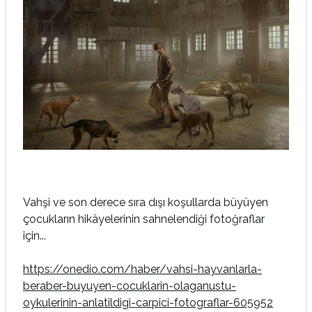
Vahşi ve son derece sıra dışı koşullarda büyüyen
çocukların hikâyelerinin sahnelendiği fotoğraflar
için...
https://onedio.com/haber/vahsi-hayvanlarla-
beraber-buyuyen-cocuklarin-olaganustu-
oykulerinin-anlatildigi-carpici-fotograflar-605952