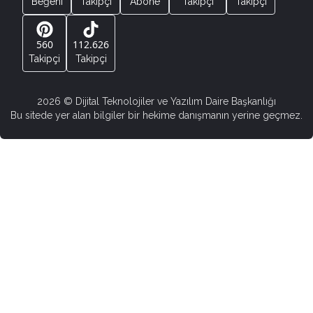
Beğeni
Takipçi
Abone
Takipçi
Takipçi
560
112.626
Takipçi
Takipçi
2026
© Dijital Teknolojiler ve Yazılım Daire Başkanlığı
Bu sitede yer alan bilgiler bir hekime danışmanın yerine geçmez.