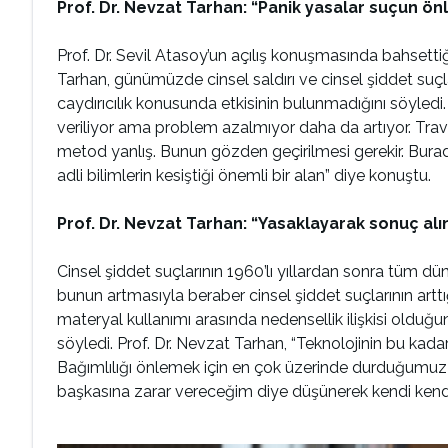
Prof. Dr. Nevzat Tarhan: “Panik yasalar suçun ö
Prof. Dr. Sevil Atasoy’un açılış konuşmasında bahsetti
Tarhan, günümüzde cinsel saldırı ve cinsel şiddet suç
caydırıcılık konusunda etkisinin bulunmadığını söyledi.
veriliyor ama problem azalmıyor daha da artıyor. Travm
metod yanlış. Bunun gözden geçirilmesi gerekir. Bura
adli bilimlerin kesiştiği önemli bir alan” diye konuştu.
Prof. Dr. Nevzat Tarhan: “Yasaklayarak sonuç al
Cinsel şiddet suçlarının 1960’lı yıllardan sonra tüm dü
bunun artmasıyla beraber cinsel şiddet suçlarının arttı
materyal kullanımı arasında nedensellik ilişkisi olduğ
söyledi. Prof. Dr. Nevzat Tarhan, “Teknolojinin bu kad
Bağımlılığı önlemek için en çok üzerinde durduğumuz k
başkasına zarar vereceğim diye düşünerek kendi kendini