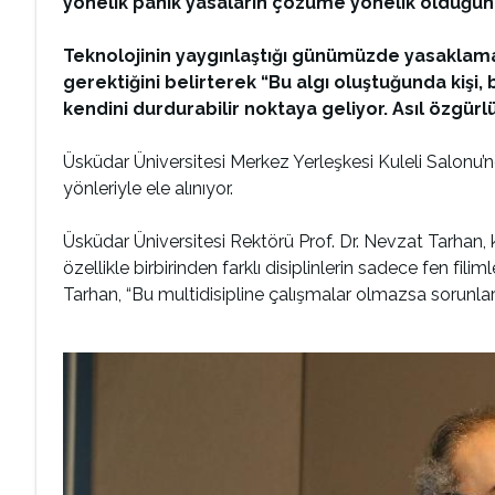
yönelik panik yasaların çözüme yönelik olduğu
Teknolojinin yaygınlaştığı günümüzde yasaklamal
gerektiğini belirterek “Bu algı oluştuğunda kiş
kendini durdurabilir noktaya geliyor. Asıl özgürl
Üsküdar Üniversitesi Merkez Yerleşkesi Kuleli Salonu’n
yönleriyle ele alınıyor.
Üsküdar Üniversitesi Rektörü Prof. Dr. Nevzat Tarhan, k
özellikle birbirinden farklı disiplinlerin sadece fen fili
Tarhan, “Bu multidisipline çalışmalar olmazsa sorunlar