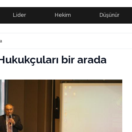
Lider
Hekim
Düşünür
da
 Hukukçuları bir arada