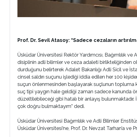
Prof. Dr. Sevil Atasoy: “Sadece cezaların artırı
Üsküdar Üniversitesi Rektör Yardımcısı, Bağımlılık ve Ad
disiplinin adli bilimler ve ceza adaleti birlikteliğinde
durduğunu belirterek Adalet Bakanlığı Adli Sicil ve İstat
cinsel saldırı suçunu işlediği iddia edilen her 100 kişi
suçun önlenmesinden başlayarak suçlunun topluma kaza
suç tipi yaygın hale geldiği zaman sadece kanunda ön 
düzeltilebileceği gibi hatalı bir anlayış bulunmaktadı
çok doğru bulmaktayım” dedi.
Üsküdar Üniversitesi Bağımlılık ve Adli Bilimler Ens
Üsküdar Üniversitesi’ne, Prof. Dr. Nevzat Tarhan’a ve P