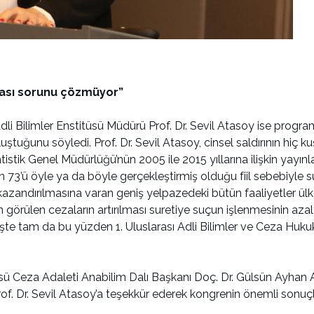
lması sorunu çözmüyor”
li Bilimler Enstitüsü Müdürü Prof. Dr. Sevil Atasoy ise programın
n oluştuğunu söyledi. Prof. Dr. Sevil Atasoy, cinsel saldırının h
istik Genel Müdürlüğü’nün 2005 ile 2015 yıllarına ilişkin yayınlad
den 73’ü öyle ya da böyle gerçekleştirmiş olduğu fiil sebebiyle 
ndırılmasına varan geniş yelpazedeki bütün faaliyetler ülkem
görülen cezaların artırılması suretiye suçun işlenmesinin azal
r. İşte tam da bu yüzden 1. Uluslarası Adli Bilimler ve Ceza Hu
titüsü Ceza Adaleti Anabilim Dalı Başkanı Doç. Dr. Gülsün Ay
rof. Dr. Sevil Atasoy’a teşekkür ederek kongrenin önemli sonuçl