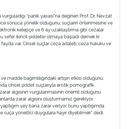
a vurguladığı “panik yasası”na değinen Prof. Dr. Nevzat
adece sonuca yönelik olduğunu, suçların önlenmesine ve
Elektronik kelepçe ve 6 ay uzaklaştırma gibi cezalar
bu sefer ikincil şiddetle olmaya başladı demek ki
ayda var. Cinsel suçlar ceza adaleti, ceza hukuku ve
 ve madde bağımlılığındaki artışın etkisi olduğunu,
nda cinsel şiddet suçlarıyla erotik pornografik
de zarar algısının vurgulanmasının önemli olduğunu
nlarda zarar algısını oluşturmamız gerekiyor.
u yaptığım şey bana zarar veriyor, bunu yaptığımda
ve suça yöneltici duygulara hayır diyebilmek” dedi.