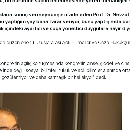
nu, bu durumun suçun önlenmesinde yeterli olmadığını 
arın sonuç vermeyeceğini ifade eden Prof. Dr. Nevzat T
i, bu yaptığım şey bana zarar veriyor, bunu yaptığımda 
ük içindeki ayartıcı ve suça yöneltici duygulara hayır di
da düzenlenen 1. Uluslararası Adli Bilimciler ve Ceza Hukukçul
ongrenin açılış konuşmasında kongrenin cinsel şiddet ve cinsel 
mlerinde değil, sosyal bilimler, hukuk ve adli bilimler alanında o
 çözülemiyor ve daha karmaşık bir hal alıyor” dedi.