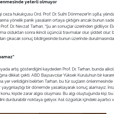
nlenmesinde yeterli olmuyor
ği ceza hukukçusu Ord. Prof. Dr. Sulhi Dönmezer’in 1984 yılınd
larına yönelik panik yasaların ortaya çıktığını ancak bunun s
 Prof. Dr. Nevzat Tarhan, “Şu an sonuçlar üzerinden gidiliyor. 
a olduktan sonra ikincil üçüncül travmalar olur, şiddet olur; 
dan çıkacak sonuç bildirgesinde bunun üzerinde durulmasında f
ınamaz”
nyada artış gösterdiğini kaydeden Prof. Dr. Tarhan, bunda alkol
ğına dikkat çekti. ABD Başsavcılar Yüksek Kurulu’nun bir kararı
una yer verildiğini belirten Tarhan, bu tür suçların önlenmesin
ar yaygınlaştığı bir dönemde yasaklayarak sonuç alamayız. İnsa
onu, kişide zarar algısı oluşması. Bu algı oluştuğunda kişi, b
 durdurabilir noktaya geliyor. Asıl özgürlük içindeki ayartıcı 