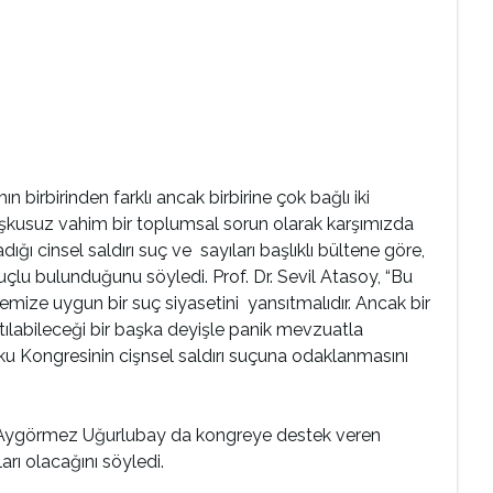
 birbirinden farklı ancak birbirine çok bağlı iki
iç kuşkusuz vahim bir toplumsal sorun olarak karşımızda
ığı cinsel saldırı suç ve sayıları başlıklı bültene göre,
suçlu bulunduğunu söyledi. Prof. Dr. Sevil Atasoy, “Bu
ize uygun bir suç siyasetini yansıtmalıdır. Ancak bir
tılabileceği bir başka deyişle panik mevzuatla
kuku Kongresinin cişnsel saldırı suçuna odaklanmasını
han Aygörmez Uğurlubay da kongreye destek veren
arı olacağını söyledi.