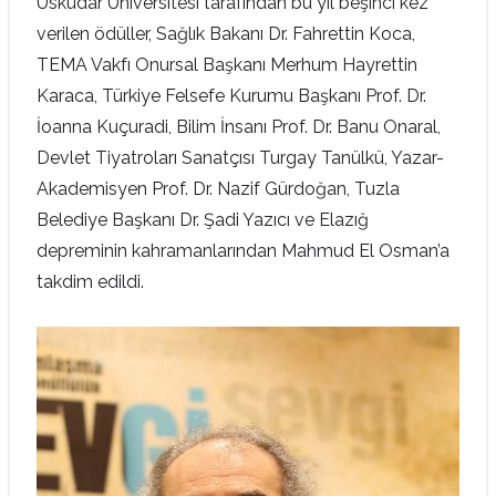
Üsküdar Üniversitesi tarafından bu yıl beşinci kez
verilen ödüller, Sağlık Bakanı Dr. Fahrettin Koca,
TEMA Vakfı Onursal Başkanı Merhum Hayrettin
Karaca, Türkiye Felsefe Kurumu Başkanı Prof. Dr.
İoanna Kuçuradi, Bilim İnsanı Prof. Dr. Banu Onaral,
Devlet Tiyatroları Sanatçısı Turgay Tanülkü, Yazar-
Akademisyen Prof. Dr. Nazif Gürdoğan, Tuzla
Belediye Başkanı Dr. Şadi Yazıcı ve Elazığ
depreminin kahramanlarından Mahmud El Osman’a
takdim edildi.