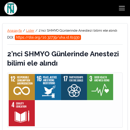
Open
Anasayfa
/
Lider
/
2’nci SHMYO Günlerinde Anestezi bilimi ele alındı
DOI:
https://doi.org/10.32739/uha.id.61930
2’nci SHMYO Günlerinde Anestezi
bilimi ele alındı