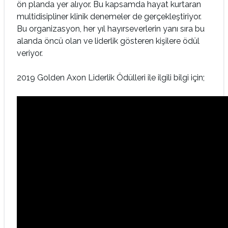
ön planda yer alıyor. Bu kapsamda hayat kurtaran
multidisipliner klinik denemeler de gerçekleştiriyor.
Bu organizasyon, her yıl hayırseverlerin yanı sıra bu
alanda öncü olan ve liderlik gösteren kişilere ödül
veriyor.
2019 Golden Axon Liderlik Ödülleri ile ilgili bilgi için;