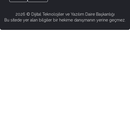
2026
© Dijital Teknolojiler ve Yazılım Daire Başkanlığı
Bu sitede yer alan bilgiler bir hekime danışmanın yerine geçmez.