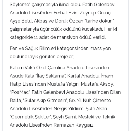
Söyleme” çalışmasıyla ikinci oldu. Fatih Gelenbevi
Anadolu Lisesi’nden Ferhat Evin, Zeynep Örenç,
Ayşe Betül Akbaş ve Doruk Özcan “tarihe dokun”
çalışmalarıyla üçüncülük ödülünü kucakladı. Her iki
kategoride 11 adet de mansiyon ödülü verildi.
Fen ve Sağlık Bilimleri kategorisinden mansiyon
ödülüne layık görülen projeler;
Kalem Vakfı Özel Çamlıca Anadolu Lisesi’nden
Asude Kala “İlaç Saklama”, Kartal Anadolu İmam
Hatip Lisesi’nden Mustafa Yalçın, Mustafa Aksoy,
“PosMac”, Fatih Gelenbevi Anadolu Lisesi’nden Dilan
Balta, “Sular Akıp Gitmesin”, 80. Yıl Nuh Çimento
Anadolu Lisesi’nden Nergis Yıldırım, Şule Akan
“Geometrik Şekiller”, Şeyh Şamil Mesleki ve Teknik
Anadolu Lisesi’nden Ramazan Kaygısız,