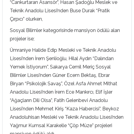
“Cankurtaran Asansör”, Hasan Şadoğlu Meslek ve
Teknik Anadolu Lisesi’nden Buse Durak “Pratik
Çırpıcı” olurken,
Sosyal Bilimler kategorisinde mansiyon ödülü alan
projeler ise;
Ümraniye Halide Edip Mesleki ve Teknik Anadolu
Lisesi’nden İrem Şenlioğlu, Hilal Aydın “Dalından
Yemek İstiyorum”, Sakarya Cemil Meriç Sosyal
Bilimler Lisesi’nden Güner Ecem Bektaş, Ebrar
Biryan “Psikolojik Savaş”, Özel Asfa Ahmet Mithat
Anadolu Lisesi’nden İrem Ece Mankırcı, Elif İşler
“Ağaçların Dili Olsa”, Fatih Gelenbevi Anadolu
Lisesi’nden Mehmet Kiriş “Kaza Habercisi”, Beykoz
Anadoluhisarı Mesleki ve Teknik Anadolu Lisesi’nden
Yağmur Kumsal Karakelle “Çöp Müze” projeleri
mansiyon ödülü aldı.