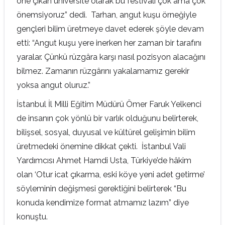
öne çıkan üniversite olarak bu festivali çok ama çok
önemsiyoruz” dedi. Tarhan, angut kuşu örneğiyle
gençleri bilim üretmeye davet ederek şöyle devam
etti: “Angut kuşu yere inerken her zaman bir tarafını
yaralar. Çünkü rüzgâra karşı nasıl pozisyon alacağını
bilmez. Zamanın rüzgârını yakalamamız gerekir
yoksa angut oluruz.”
İstanbul İl Milli Eğitim Müdürü Ömer Faruk Yelkenci
de insanın çok yönlü bir varlık olduğunu belirterek,
bilişsel, sosyal, duyusal ve kültürel gelişimin bilim
üretmedeki önemine dikkat çekti. İstanbul Vali
Yardımcısı Ahmet Hamdi Usta, Türkiye’de hâkim
olan ‘Otur icat çıkarma, eski köye yeni adet getirme’
söyleminin değişmesi gerektiğini belirterek “Bu
konuda kendimize format atmamız lazım” diye
konuştu.