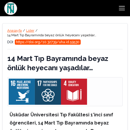
Open
Anasayfa
/
Lider
/
14 Mart Tıp Bayramında beyaz önlük heyecanı yaşadılar…
DOI:
https://doi.org/10.32739/uha.id.59530
14 Mart Tıp Bayramında beyaz
önlük heyecanı yaşadılar…
Üsküdar Üniversitesi Tıp Fakültesi 1’inci sınıf
öğrencileri, 14 Mart Tıp Bayramında beyaz