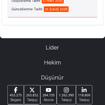
Oluşturulma Tarihi
:
17 Mart 2025
Güncellenme Tarihi
:
25 Şubat 2026
Lider
Hekim
Düşünür
453.275
263.852
284.735
1.262.390
118.809
Beğeni
Takipçi
Abone
Takipçi
Takipçi