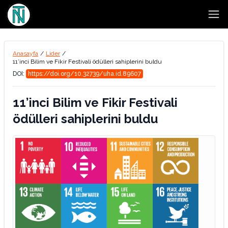
Open
Anasayfa
/
Lider
/
11’inci Bilim ve Fikir Festivali ödülleri sahiplerini buldu
DOI:
https://doi.org/10.32739/uha.id.89607
11’inci Bilim ve Fikir Festivali
ödülleri sahiplerini buldu