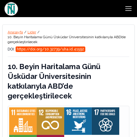
Open
Anasayfa
/
Lider
/
10. Beyin Haritalama Günü Üsküdar Üniversitesinin katkılarıyla ABD’de
gerçekleştirilecek
DOI:
https://doi.org/10.32739/uha.id.41592
10. Beyin Haritalama Günü
Üsküdar Üniversitesinin
katkılarıyla ABD’de
gerçekleştirilecek